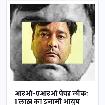
आरओ-एआरओ पेपर लीक:
1 लाख का इनामी आयुष