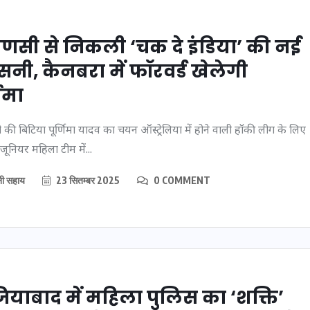
ाणसी से निकली ‘चक दे इंडिया’ की नई
नी, कैनबरा में फॉरवर्ड खेलेगी
णिमा
 की बिटिया पूर्णिमा यादव का चयन ऑस्ट्रेलिया में होने वाली हॉकी लीग के लिए
ूनियर महिला टीम में...
नी सहाय
23 सितम्बर 2025
0 COMMENT
UPSSSC Lekhpal
पी में
Recruitment 2025: यूपी में
ंपर
लेखपाल के पदों पर बंपर
, जानें
भर्ती का विज्ञापन जारी, जानें
दन
कब से शुरू होंगे आवेदन
ियाबाद में महिला पुलिस का ‘शक्ति’