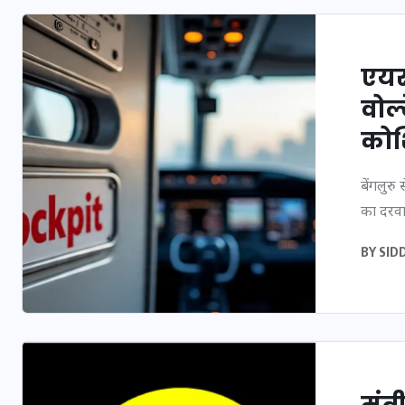
एयर 
वोल्
मन के हारे हार है!
कोश
19 सितम्बर 2024
बेंगलुरु
का दरवा
BY
SID