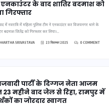
, एनकाउंटर के बाद शातिर बदमाश को
16 दिसम्बर 2025
ा गिरफ्तार
ाद में नवरात्रि में महिला पुलिस टीम ने एनकाउंटर कर विजयनगर थाने के
शीटर बदमाश जितेंद्र को गिरफ्तार कर लिया।...
DHARTHA SRIVASTAVA
23 सितम्बर 2025
0 COMMENT
बिजली-
जिस कमरे में बिना बिजली-
जवादी पार्टी के दिग्गज नेता आजम
से देख
पंखे के बीते 4 साल, उसे देख
23 महीने बाद जेल से रिहा, रामपुर में
ंह,
भावुक हुए बृजभूषण सिंह,
्थकों का जोरदार स्वागत
 सोना
कहा-यहीं तपकर बना सोना