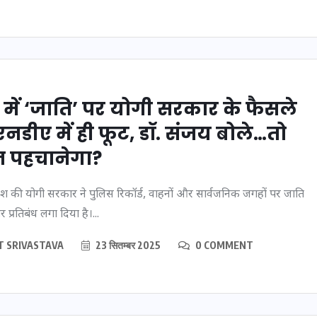
ी में ‘जाति’ पर योगी सरकार के फैसले
एनडीए में ही फूट, डॉ. संजय बोले…तो
 पहचानेगा?
्रदेश की योगी सरकार ने पुलिस रिकॉर्ड, वाहनों और सार्वजनिक जगहों पर जाति
 प्रतिबंध लगा दिया है।...
लैंडिंग
भारत में स्टारलिंक की लैंडिंग
रिटी
में अड़चन: डेटा सिक्योरिटी
T SRIVASTAVA
23 सितम्बर 2025
0 COMMENT
त पर
और स्पेक्ट्रम की कीमत पर
अपडेट
फंसा पेंच, आया बड़ा अपडेट
30 दिसम्बर 2025