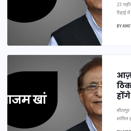
23 महीन
20 जनवरी 2026
रिहाई में
BY
AMI
आज़
ठिक
होंग
सीतापुर
शामिल हो