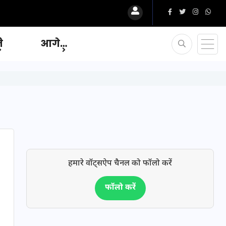
ि
आगे…
हमारे वॉट्सऐप चैनल को फॉलो करें
फॉलो करें