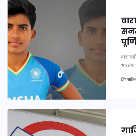
वार
सनस
पूर्
वाराणसी
भारतीय ज
BY
शालि
UPSSSC Lekhpal
Recruitment 2025: यू
लेखपाल के पदों पर ब
भर्ती का विज्ञापन जारी
कब से शुरू होंगे आवे
गाज