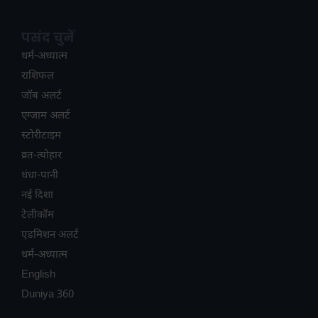
पसंद चुनें
धर्म-अध्यात्म
राशिफल
जॉब अलर्ट
एग्जाम अलर्ट
स्टोरीटाइम
व्रत-त्योहार
धंधा-पानी
नई दिशा
टेलीकॉम
ए​डमिशन अलर्ट
धर्म-अध्यात्म
English
Duniya 360