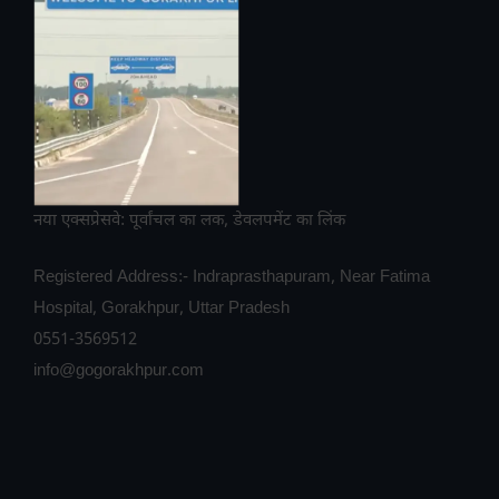
नया एक्सप्रेसवे: पूर्वांचल का लक, डेवलपमेंट का लिंक
Registered Address:- Indraprasthapuram, Near Fatima
Hospital, Gorakhpur, Uttar Pradesh
0551-3569512
info@gogorakhpur.com