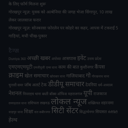
के लिए फॉर्म मिलना शुरू
गोरखपुर न्यूज़: युवक को अल्बेनिया की जगह भेजा सिंगापुर, 10 लाख
लेकर जालसाज फरार
गोरखपुर न्यूज़: सोनबरसा फोरलेन पर कोहरे का कहर, आपस में टकराईं 5
गाड़ियां, मची चीख-पुकार
टैग्स
अच्छी खबर
इवेंट
आसपास
उत्तम प्रदेश
Duniya 360
अयोध्या
एमएमएमयूटी
कैंपस
काम की बात
कुशीनगर
एमजीयूजी
एम्स थाना
क्राइम
गो
खेल समाचार
गाजियाबाद
खोराबार थाना
गोरखनाथ थाना
डीडीयू समाचार
टेक
देवरिया
जॉब अलर्ट
चुनावी समर
धर्म-अध्यात्म
यूपी
नेशनल
राजकाज
महराजगंज
पिपराइच थाना
बस्ती
बॉक्स ऑफिस
लोकल न्यूज
राशिफल
शहरनामा
लखनऊ
शख्सियत
रामगढ़ताल थाना
सिटी सेंटर
शिक्षा
सियासत
सिद्धार्थनगर
शाहपुर थाना
संत कबीरनगर
सेलीब्रिटी
हेल्थ