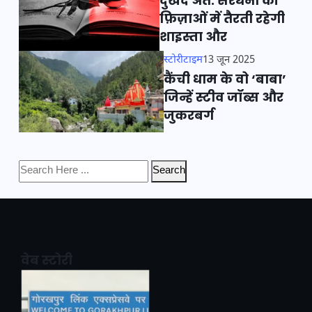
दुखद अंत: सरधना की
फ़िज़ाओं में तैरती रहेगी
शाइस्ता और
स्टोरीटाइम
13 जून 2025
कैंची धाम के वो ‘बाबा’
जिन्हें स्टीव जॉब्स और
जुकरबर्ग
Search
वेब स्टोरी