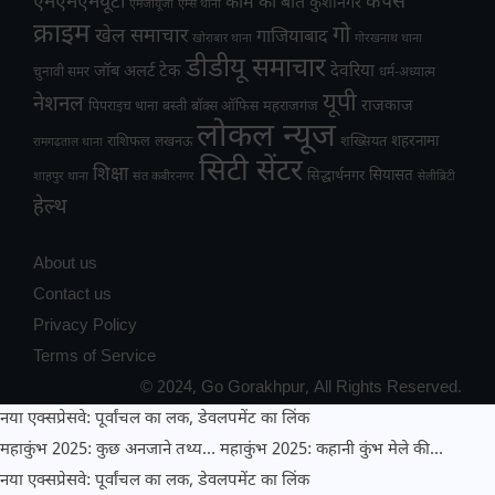
एमएमएमयूटी
कैंपस
काम की बात
कुशीनगर
एमजीयूजी
एम्स थाना
क्राइम
गो
खेल समाचार
गाजियाबाद
खोराबार थाना
गोरखनाथ थाना
डीडीयू समाचार
टेक
देवरिया
जॉब अलर्ट
चुनावी समर
धर्म-अध्यात्म
यूपी
नेशनल
राजकाज
महराजगंज
पिपराइच थाना
बस्ती
बॉक्स ऑफिस
लोकल न्यूज
राशिफल
शहरनामा
लखनऊ
शख्सियत
रामगढ़ताल थाना
सिटी सेंटर
शिक्षा
सियासत
सिद्धार्थनगर
शाहपुर थाना
संत कबीरनगर
सेलीब्रिटी
हेल्थ
About us
Contact us
Privacy Policy
Terms of Service
© 2024, Go Gorakhpur, All Rights Reserved.
नया एक्सप्रेसवे: पूर्वांचल का लक, डेवलपमेंट का लिंक
महाकुंभ 2025: कुछ अनजाने तथ्य…
महाकुंभ 2025: कहानी कुंभ मेले की…
नया एक्सप्रेसवे: पूर्वांचल का लक, डेवलपमेंट का लिंक