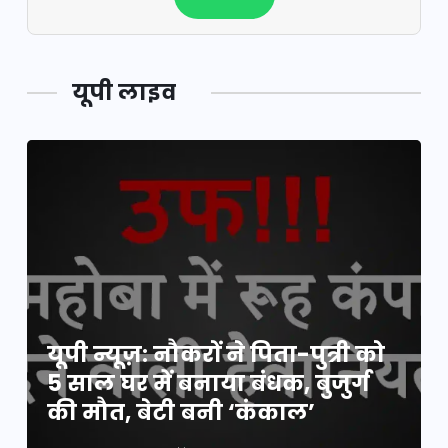
यूपी लाइव
यूपी न्यूज़: नौकरों ने पिता-पुत्री को
यूपी लेखपाल भर्ती: ओबीसी को
5 साल घर में बनाया बंधक, बुजुर्ग
मिली बड़ी राहत, 2158 पदों पर बंपर
की मौत, बेटी बनी ‘कंकाल’
वैकेंसी, जनरल कोटे में भारी कटौती