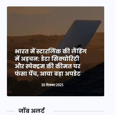
भारत में स्टारलिंक की लैंडिंग
भ
में अड़चन: डेटा सिक्योरिटी
म
और स्पेक्ट्रम की कीमत पर
औ
फंसा पेंच, आया बड़ा अपडेट
फ
30 दिसम्बर 2025
जॉब अलर्ट