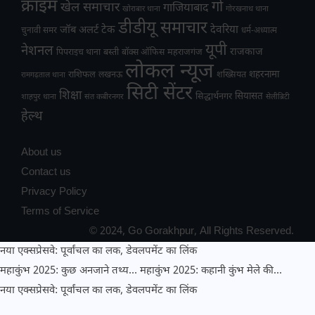
क्राइम
गो
खेल समाचार
गाजियाबाद
खोराबार थाना
गोरखनाथ थाना
डीडीयू समाचार
टेक
देवरिया
जॉब अलर्ट
चुनावी समर
धर्म-अध्यात्म
यूपी
नेशनल
राजकाज
महराजगंज
पिपराइच थाना
बस्ती
बॉक्स ऑफिस
लोकल न्यूज
राशिफल
शहरनामा
लखनऊ
शख्सियत
रामगढ़ताल थाना
सिटी सेंटर
शिक्षा
सियासत
सिद्धार्थनगर
शाहपुर थाना
संत कबीरनगर
सेलीब्रिटी
हेल्थ
About us
Contact us
Privacy Policy
Terms of Service
© 2024, Go Gorakhpur, All Rights Reserved.
नया एक्सप्रेसवे: पूर्वांचल का लक, डेवलपमेंट का लिंक
महाकुंभ 2025: कुछ अनजाने तथ्य…
महाकुंभ 2025: कहानी कुंभ मेले की…
नया एक्सप्रेसवे: पूर्वांचल का लक, डेवलपमेंट का लिंक