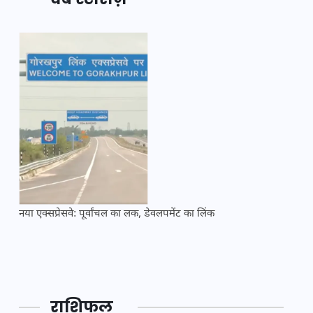
नया एक्सप्रेसवे: पूर्वांचल का लक, डेवलपमेंट का लिंक
महाकुं
राशिफल