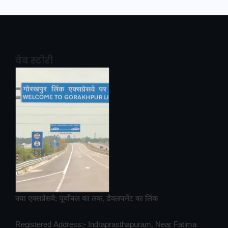
वेब स्टोरी
नया एक्सप्रेसवे: पूर्वांचल का लक, डेवलपमेंट का लिंक
Registered Address:- Indraprasthapuram, Near Fatima