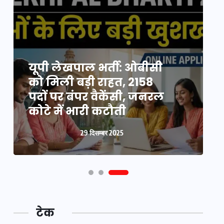
यूपी न्यूज़: नौकरों ने पिता-
यूपी लेखपाल भर्ती: ओबीसी
पुत्री को 5 साल घर में बनाया
को मिली बड़ी राहत, 2158
व
बंधक, बुजुर्ग की मौत, बेटी
पदों पर बंपर वैकेंसी, जनरल
क
बनी ‘कंकाल’
कोटे में भारी कटौती
न
29 दिसम्बर 2025
29 दिसम्बर 2025
टेक