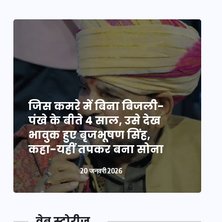
जिस कमरे में बिना बिजली-
ज
पंखे के बीते 4 साल, उसे देख
प
भावुक हुए बृजभूषण सिंह,
भ
कहा-यहीं तपकर बना सोना
20 जनवरी 2026
वेब स्टोरीज़