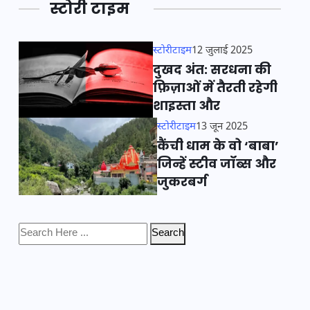
स्टोरी टाइम
स्टोरीटाइम
12 जुलाई 2025
दुखद अंत: सरधना की
फ़िज़ाओं में तैरती रहेगी
शाइस्ता और
स्टोरीटाइम
13 जून 2025
कैंची धाम के वो ‘बाबा’
जिन्हें स्टीव जॉब्स और
जुकरबर्ग
Search