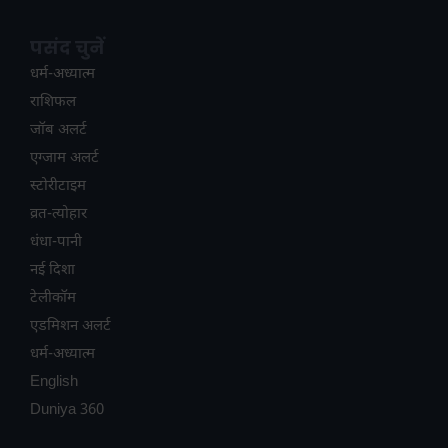
पसंद चुनें
धर्म-अध्यात्म
राशिफल
जॉब अलर्ट
एग्जाम अलर्ट
स्टोरीटाइम
व्रत-त्योहार
धंधा-पानी
नई दिशा
टेलीकॉम
ए​डमिशन अलर्ट
धर्म-अध्यात्म
English
Duniya 360