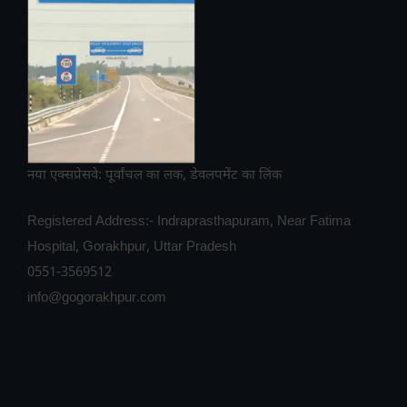
नया एक्सप्रेसवे: पूर्वांचल का लक, डेवलपमेंट का लिंक
Registered Address:- Indraprasthapuram, Near Fatima
Hospital, Gorakhpur, Uttar Pradesh
0551-3569512
info@gogorakhpur.com