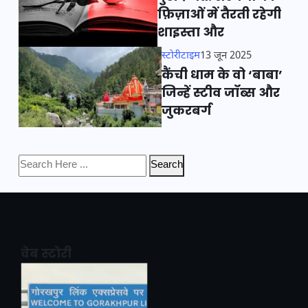
फ़िज़ाओं में तैरती रहेगी
शाइस्ता और
स्टोरीटाइम
13 जून 2025
कैंची धाम के वो ‘बाबा’
जिन्हें स्टीव जॉब्स और
जुकरबर्ग
Search
वेब स्टोरी