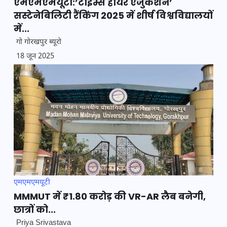
एमएमएमयूटी:’टाइम्स हायर एजुकेशन’
सस्टेनेबिलिटी रैंकिंग 2025 में शीर्ष विश्वविद्यालयों
में...
गो गोरखपुर ब्यूरो
18 जून 2025
एमएमएमयूटी
MMMUT में ₹1.80 करोड़ की VR-AR लैब बनेगी,
छात्रों को...
Priya Srivastava