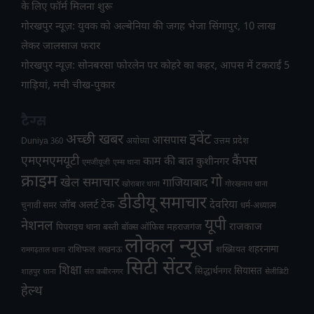
के लिए फॉर्म मिलना शुरू
गोरखपुर न्यूज़: युवक को अल्बेनिया की जगह भेजा सिंगापुर, 10 लाख
लेकर जालसाज फरार
गोरखपुर न्यूज़: सोनबरसा फोरलेन पर कोहरे का कहर, आपस में टकराईं 5
गाड़ियां, मची चीख-पुकार
टैग्स
अच्छी खबर
इवेंट
आसपास
उत्तम प्रदेश
Duniya 360
अयोध्या
एमएमएमयूटी
कैंपस
काम की बात
कुशीनगर
एमजीयूजी
एम्स थाना
क्राइम
गो
खेल समाचार
गाजियाबाद
खोराबार थाना
गोरखनाथ थाना
डीडीयू समाचार
टेक
देवरिया
जॉब अलर्ट
चुनावी समर
धर्म-अध्यात्म
यूपी
नेशनल
राजकाज
महराजगंज
पिपराइच थाना
बस्ती
बॉक्स ऑफिस
लोकल न्यूज
राशिफल
शहरनामा
लखनऊ
शख्सियत
रामगढ़ताल थाना
सिटी सेंटर
शिक्षा
सियासत
सिद्धार्थनगर
शाहपुर थाना
संत कबीरनगर
सेलीब्रिटी
हेल्थ