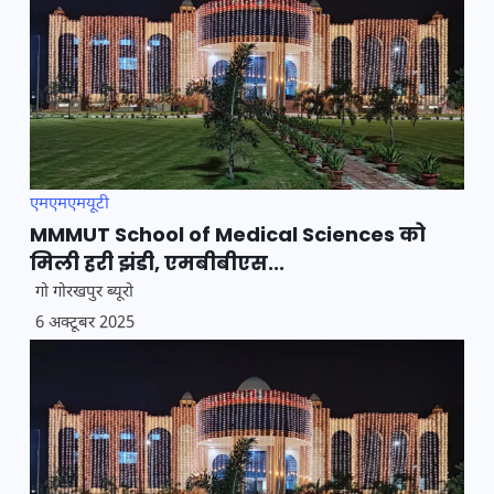
एमएमएमयूटी
MMMUT School of Medical Sciences को
मिली हरी झंडी, एमबीबीएस...
गो गोरखपुर ब्यूरो
6 अक्टूबर 2025