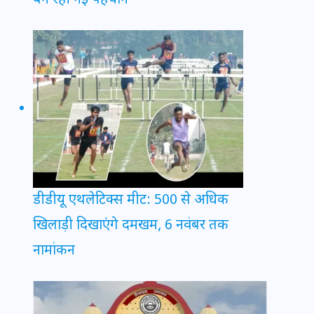
डीडीयू एथलेटिक्स मीट: 500 से अधिक
खिलाड़ी दिखाएंगे दमखम, 6 नवंबर तक
नामांकन