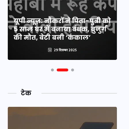
य
यूपी न्यूज़: नौकरों ने पिता-पुत्री को
मि
5 साल घर में बनाया बंधक, बुजुर्ग
वै
की मौत, बेटी बनी ‘कंकाल’
क
29 दिसम्बर 2025
टेक