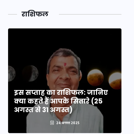
लक,
तथ्य…
मेले की…
डेवलपमेंट
राशिफल
का लिंक
इस सप्ताह का राशिफल: जानिए
इ
क्या कहते हैं आपके सितारे (25
क्
अगस्त से 31 अगस्त)
अग
24 अगस्त 2025