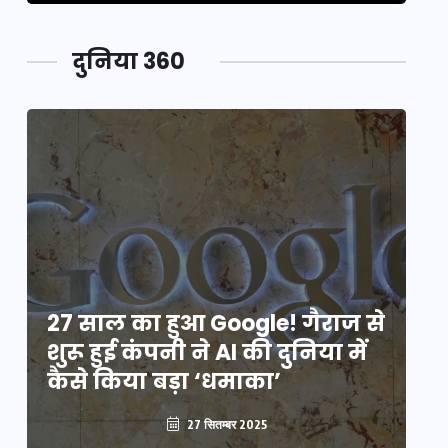
दुनिया 360
े
27 साल का हुआ Google! गैराज से
2
शुरू हुई कंपनी ने AI की दुनिया में
शु
कैसे किया बड़ा ‘धमाका’
कै
27 सितम्बर 2025