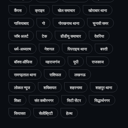
कैंपस
क्राइम
खेल समाचार
खोराबार थाना
गाजियाबाद
गो
गोरखनाथ थाना
चुनावी समर
जॉब अलर्ट
टेक
डीडीयू समाचार
देवरिया
धर्म-अध्यात्म
नेशनल
पिपराइच थाना
बस्ती
बॉक्स ऑफिस
महराजगंज
यूपी
राजकाज
रामगढ़ताल थाना
राशिफल
लखनऊ
लोकल न्यूज
शख्सियत
शहरनामा
शाहपुर थाना
शिक्षा
संत कबीरनगर
सिटी सेंटर
सिद्धार्थनगर
सियासत
सेलीब्रिटी
हेल्थ