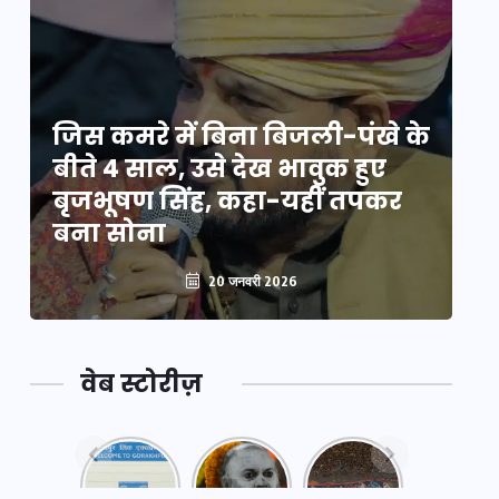
े
जिस कमरे में बिना बिजली-पंखे के
जि
बीते 4 साल, उसे देख भावुक हुए
बी
बृजभूषण सिंह, कहा-यहीं तपकर
ब
बना सोना
ब
20 जनवरी 2026
वेब स्टोरीज़
नया
महाकुंभ
महाकुंभ
एक्सप्रेसवे:
2025: कुछ
2025:
पूर्वांचल का
अनजाने
कहानी कुंभ