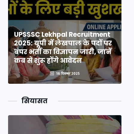
UPSSSC Lekhpal Recruitment
U
2025: यूपी में लेखपाल के पदों पर
20
बंपर भर्ती का विज्ञापन जारी, जानें
बं
कब से शुरू होंगे आवेदन
कब
16 दिसम्बर 2025
सियासत