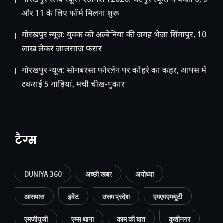
गोरखपुर रेलवे स्कूल एडमिशन 2026: जटेपुर स्कूल में कक्षा 6, 9
और 11 के लिए फॉर्म मिलना शुरू
गोरखपुर न्यूज़: युवक को अल्बेनिया की जगह भेजा सिंगापुर, 10
लाख लेकर जालसाज फरार
गोरखपुर न्यूज़: सोनबरसा फोरलेन पर कोहरे का कहर, आपस में
टकराईं 5 गाड़ियां, मची चीख-पुकार
टैग्स
DUNIYA 360
अच्छी खबर
अयोध्या
आसपास
इवेंट
उत्तम प्रदेश
एमएमएमयूटी
एमजीयूजी
एम्स थाना
काम की बात
कुशीनगर