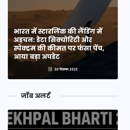
भारत में स्टारलिंक की लैंडिंग में
भा
अड़चन: डेटा सिक्योरिटी और
अ
स्पेक्ट्रम की कीमत पर फंसा पेंच,
स्
आया बड़ा अपडेट
आ
30 दिसम्बर 2025
जॉब अलर्ट