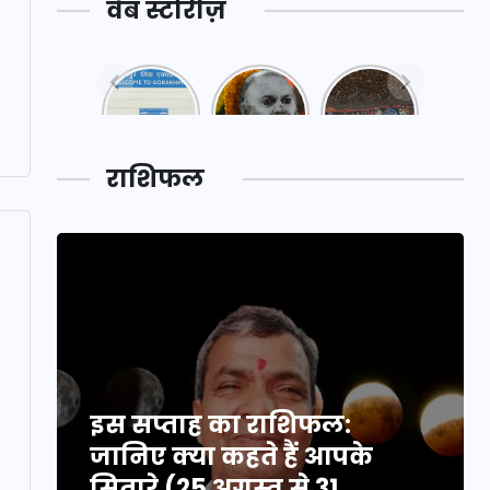
वेब स्टोरीज़
नया
महाकुंभ
महाकुंभ
एक्सप्रेसवे:
2025: कुछ
2025:
पूर्वांचल का
अनजाने
कहानी कुंभ
लक,
तथ्य…
मेले की…
डेवलपमेंट
राशिफल
का लिंक
इस सप्ताह का राशिफल:
जानिए क्या कहते हैं आपके
सितारे (25 अगस्त से 31