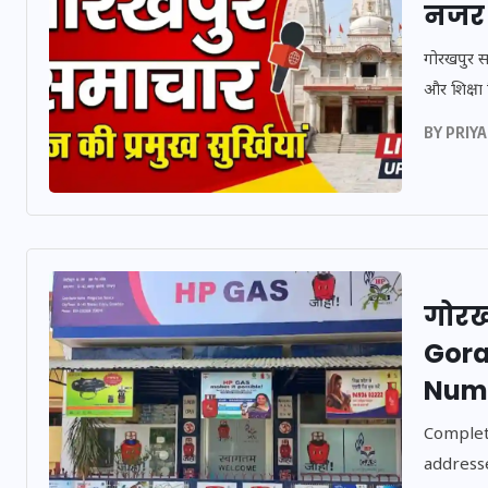
नजर 
गोरखपुर सम
और शिक्षा न
BY
PRIYA
भारत में स्टारलिंक की 
में अड़चन: डेटा सिक्यो
और स्पेक्ट्रम की कीम
गोरखप
फंसा पेंच, आया बड़ा 
Gora
30 दिसम्बर 2025
Num
Complete
addresse