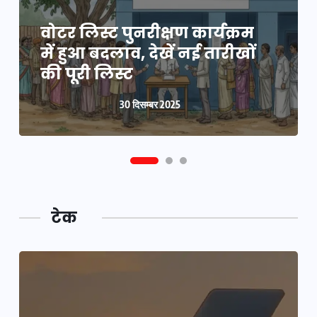
यूपी लेखपाल भर्ती: ओबीसी को
मिली बड़ी राहत, 2158 पदों पर
वोटर लिस्ट पुनरीक्षण कार्यक्रम
बंपर वैकेंसी, जनरल कोटे में
में हुआ बदलाव, देखें नई तारीखों
भारी कटौती
की पूरी लिस्ट
29 दिसम्बर 2025
30 दिसम्बर 2025
टेक