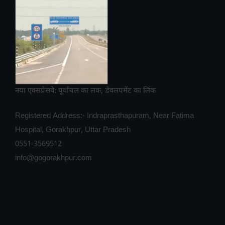
नया एक्सप्रेसवे: पूर्वांचल का लक, डेवलपमेंट का लिंक
Registered Address:- Indraprasthapuram, Near Fatima
Hospital, Gorakhpur, Uttar Pradesh
0551-3569512
info@gogorakhpur.com