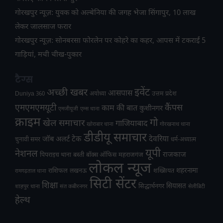
गोरखपुर न्यूज़: युवक को अल्बेनिया की जगह भेजा सिंगापुर, 10 लाख
लेकर जालसाज फरार
गोरखपुर न्यूज़: सोनबरसा फोरलेन पर कोहरे का कहर, आपस में टकराईं 5
गाड़ियां, मची चीख-पुकार
टैग्स
अच्छी खबर
इवेंट
आसपास
उत्तम प्रदेश
Duniya 360
अयोध्या
एमएमएमयूटी
कैंपस
काम की बात
कुशीनगर
एमजीयूजी
एम्स थाना
क्राइम
गो
खेल समाचार
गाजियाबाद
खोराबार थाना
गोरखनाथ थाना
डीडीयू समाचार
टेक
देवरिया
जॉब अलर्ट
चुनावी समर
धर्म-अध्यात्म
यूपी
नेशनल
राजकाज
महराजगंज
पिपराइच थाना
बस्ती
बॉक्स ऑफिस
लोकल न्यूज
राशिफल
शहरनामा
लखनऊ
शख्सियत
रामगढ़ताल थाना
सिटी सेंटर
शिक्षा
सियासत
सिद्धार्थनगर
शाहपुर थाना
संत कबीरनगर
सेलीब्रिटी
हेल्थ