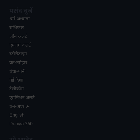
पसंद चुनें
धर्म-अध्यात्म
राशिफल
जॉब अलर्ट
एग्जाम अलर्ट
स्टोरीटाइम
व्रत-त्योहार
धंधा-पानी
नई दिशा
टेलीकॉम
ए​डमिशन अलर्ट
धर्म-अध्यात्म
English
Duniya 360
गो अपडेट