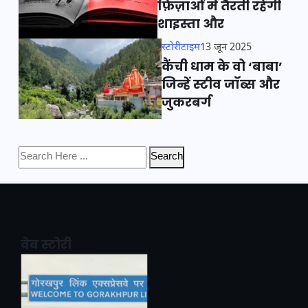
फ़िज़ाओं में तैरती रहेगी
शाइस्ता और
स्टोरीटाइम
13 जून 2025
कैंची धाम के वो ‘बाबा’
जिन्हें स्टीव जॉब्स और
जुकरबर्ग
Search
वेब स्टोरी