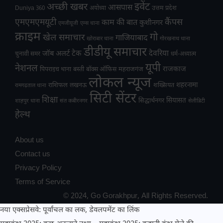
अच्छी खबर
इवेंट
आसपास
उत्तम प्रदेश
Duniya 360
अयोध्या
एमएमएमयूटी
कैंपस
काम की बात
कुशीनगर
एमजीयूजी
एम्स थाना
क्राइम
गो
खेल समाचार
गाजियाबाद
खोराबार थाना
गोरखनाथ थाना
डीडीयू समाचार
टेक
देवरिया
जॉब अलर्ट
चुनावी समर
धर्म-अध्यात्म
यूपी
नेशनल
राजकाज
महराजगंज
पिपराइच थाना
बस्ती
बॉक्स ऑफिस
लोकल न्यूज
राशिफल
शहरनामा
लखनऊ
शख्सियत
रामगढ़ताल थाना
सिटी सेंटर
शिक्षा
सियासत
सिद्धार्थनगर
शाहपुर थाना
संत कबीरनगर
सेलीब्रिटी
हेल्थ
About us
Contact us
Privacy Policy
Terms of Service
© 2024, Go Gorakhpur, All Rights Reserved.
नया एक्सप्रेसवे: पूर्वांचल का लक, डेवलपमेंट का लिंक