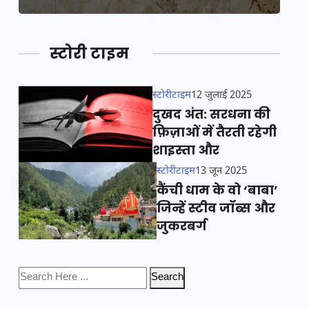
स्टोरी टाइम
स्टोरीटाइम
12 जुलाई 2025
दुखद अंत: सरधना की
फ़िज़ाओं में तैरती रहेगी
शाइस्ता और
स्टोरीटाइम
13 जून 2025
कैंची धाम के वो ‘बाबा’
जिन्हें स्टीव जॉब्स और
जुकरबर्ग
Search