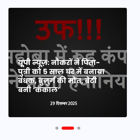
यूपी न्यूज़: नौकरों ने पिता-
य
पुत्री को 5 साल घर में बनाया
क
बंधक, बुजुर्ग की मौत, बेटी
प
बनी ‘कंकाल’
क
29 दिसम्बर 2025