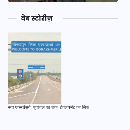
वेब स्टोरीज़
नया एक्सप्रेसवे: पूर्वांचल का लक, डेवलपमेंट का लिंक
महाकुं