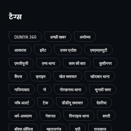
टैग्स
DUNIYA 360
अच्छी खबर
अयोध्या
आसपास
इवेंट
उत्तम प्रदेश
एमएमएमयूटी
एमजीयूजी
एम्स थाना
काम की बात
कुशीनगर
कैंपस
क्राइम
खेल समाचार
खोराबार थाना
गाजियाबाद
गो
गोरखनाथ थाना
चुनावी समर
जॉब अलर्ट
टेक
डीडीयू समाचार
देवरिया
धर्म-अध्यात्म
नेशनल
पिपराइच थाना
बस्ती
बॉक्स ऑफिस
महराजगंज
यूपी
राजकाज