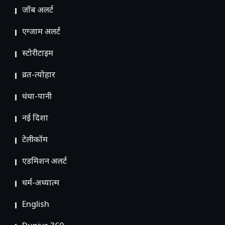
जॉब अलर्ट
एग्जाम अलर्ट
स्टोरीटाइम
व्रत-त्योहार
धंधा-पानी
नई दिशा
टेलीकॉम
ए​डमिशन अलर्ट
धर्म-अध्यात्म
English