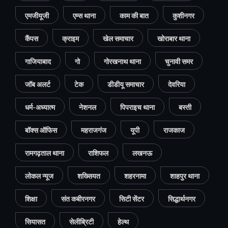
एमजीयूजी
एम्स थाना
काम की बात
कुशीनगर
कैंपस
क्राइम
खेल समाचार
खोराबार थाना
गाजियाबाद
गो
गोरखनाथ थाना
चुनावी समर
जॉब अलर्ट
टेक
डीडीयू समाचार
देवरिया
धर्म-अध्यात्म
नेशनल
पिपराइच थाना
बस्ती
बॉक्स ऑफिस
महराजगंज
यूपी
राजकाज
रामगढ़ताल थाना
राशिफल
लखनऊ
लोकल न्यूज
शख्सियत
शहरनामा
शाहपुर थाना
शिक्षा
संत कबीरनगर
सिटी सेंटर
सिद्धार्थनगर
सियासत
सेलीब्रिटी
हेल्थ