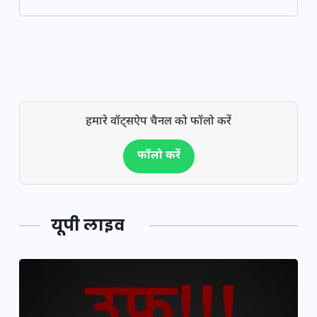
हमारे वॉट्सऐप चैनल को फॉलो करें
फॉलो करें
यूपी लाइव