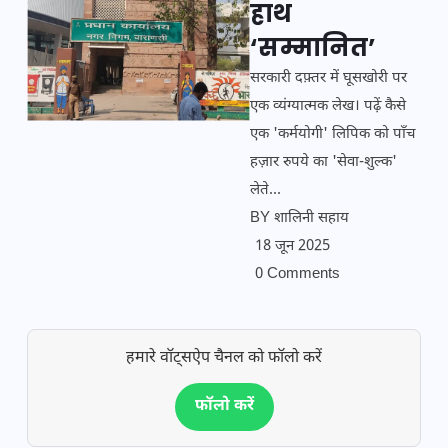
हाथ
‘सम्मानित’
सरकारी दफ़्तर में घूसखोरी पर
एक व्यंग्यात्मक लेख। पढ़ें कैसे
एक 'कर्मयोगी' लिपिक को पाँच
हज़ार रुपये का 'सेवा-शुल्क'
लेते...
BY
शालिनी सहाय
18 जून 2025
0 Comments
हमारे वॉट्सऐप चैनल को फॉलो करें
फॉलो करें