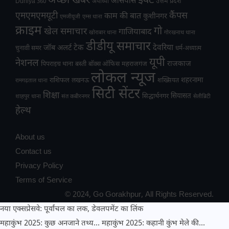
अच्छी खबर
इवेंट
आसपास
उत्तम प्रदेश
Duniya 360
अयोध्या
एमएमएमयूटी
कैंपस
काम की बात
कुशीनगर
एमजीयूजी
एम्स थाना
क्राइम
गो
खेल समाचार
गाजियाबाद
खोराबार थाना
गोरखनाथ थाना
डीडीयू समाचार
टेक
देवरिया
जॉब अलर्ट
चुनावी समर
धर्म-अध्यात्म
यूपी
नेशनल
राजकाज
महराजगंज
पिपराइच थाना
बस्ती
बॉक्स ऑफिस
लोकल न्यूज
राशिफल
शहरनामा
लखनऊ
शख्सियत
रामगढ़ताल थाना
सिटी सेंटर
शिक्षा
सियासत
सिद्धार्थनगर
शाहपुर थाना
संत कबीरनगर
सेलीब्रिटी
हेल्थ
About us
Contact us
Privacy Policy
Terms of Service
© 2024, Go Gorakhpur, All Rights Reserved.
नया एक्सप्रेसवे: पूर्वांचल का लक, डेवलपमेंट का लिंक
महाकुंभ 2025: कुछ अनजाने तथ्य…
महाकुंभ 2025: कहानी कुंभ मेले की…