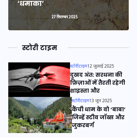
‘धमाका’
27 सितम्बर 2025
स्टोरी टाइम
स्टोरीटाइम
12 जुलाई 2025
दुखद अंत: सरधना की
फ़िज़ाओं में तैरती रहेगी
शाइस्ता और
स्टोरीटाइम
13 जून 2025
कैंची धाम के वो ‘बाबा’
जिन्हें स्टीव जॉब्स और
जुकरबर्ग