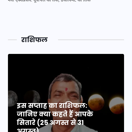
नया एक्सप्रेसवे: पूर्वांचल का लक, डेवलपमेंट का लिंक
महाक
राशिफल
इस सप्ताह का राशिफल:
जानिए क्या कहते हैं आपके
सितारे (25 अगस्त से 31
अगस्त)