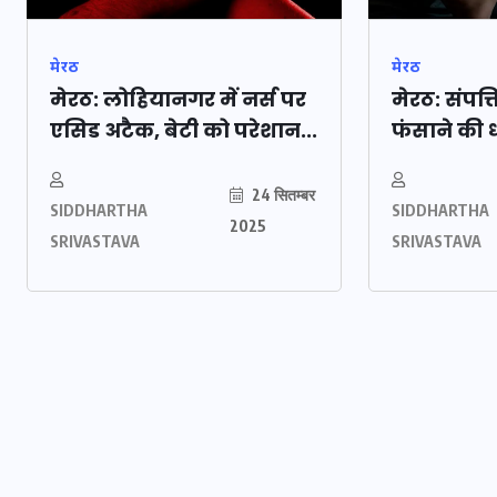
मेरठ
मेरठ
मेरठ: लोहियानगर में नर्स पर
मेरठ: संपत्त
एसिड अटैक, बेटी को परेशान...
फंसाने की 
24 सितम्बर
SIDDHARTHA
SIDDHARTHA
2025
SRIVASTAVA
SRIVASTAVA
ौकरों ने पिता-
यूपी लेखपाल भर्ती: 
ाल घर में बनाया
को मिली बड़ी राहत, 
की मौत, बेटी
पदों पर बंपर वैकेंसी
कोटे में भारी कटौती
सम्बर 2025
29 दिसम्बर 2025