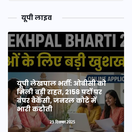
यूपी लाइव
यूपी न्यूज़: नौकरों ने पिता-पुत्री
यूपी लेखपाल भर्ती: ओबीसी को
को 5 साल घर में बनाया बंधक,
मिली बड़ी राहत, 2158 पदों पर
बुजुर्ग की मौत, बेटी बनी
बंपर वैकेंसी, जनरल कोटे में
‘कंकाल’
भारी कटौती
29 दिसम्बर 2025
29 दिसम्बर 2025