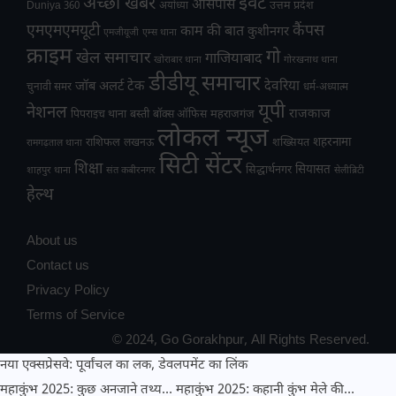
अच्छी खबर
इवेंट
आसपास
उत्तम प्रदेश
Duniya 360
अयोध्या
एमएमएमयूटी
कैंपस
काम की बात
कुशीनगर
एमजीयूजी
एम्स थाना
क्राइम
गो
खेल समाचार
गाजियाबाद
खोराबार थाना
गोरखनाथ थाना
डीडीयू समाचार
टेक
देवरिया
जॉब अलर्ट
चुनावी समर
धर्म-अध्यात्म
यूपी
नेशनल
राजकाज
महराजगंज
पिपराइच थाना
बस्ती
बॉक्स ऑफिस
लोकल न्यूज
राशिफल
शहरनामा
लखनऊ
शख्सियत
रामगढ़ताल थाना
सिटी सेंटर
शिक्षा
सियासत
सिद्धार्थनगर
शाहपुर थाना
संत कबीरनगर
सेलीब्रिटी
हेल्थ
About us
Contact us
Privacy Policy
Terms of Service
© 2024, Go Gorakhpur, All Rights Reserved.
नया एक्सप्रेसवे: पूर्वांचल का लक, डेवलपमेंट का लिंक
महाकुंभ 2025: कुछ अनजाने तथ्य…
महाकुंभ 2025: कहानी कुंभ मेले की…