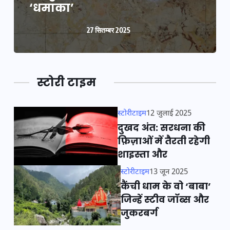
‘धमाका’
27 सितम्बर 2025
स्टोरी टाइम
स्टोरीटाइम
12 जुलाई 2025
दुखद अंत: सरधना की
फ़िज़ाओं में तैरती रहेगी
शाइस्ता और
स्टोरीटाइम
13 जून 2025
कैंची धाम के वो ‘बाबा’
जिन्हें स्टीव जॉब्स और
जुकरबर्ग