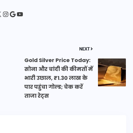
16 दिसम्बर 2025
sApp
ebook
Instagram
Google
YouTube
NEXT
Gold Silver Price Today: सोना
और चांदी की कीमतों में भारी उछाल,
₹1.30 लाख के पार पहुंचा गोल्ड; चेक
करें ताजा रेट्स
जिस कमरे में बिना बिजली-पंखे
के बीते 4 साल, उसे देख भावुक
हुए बृजभूषण सिंह, कहा-यहीं
तपकर बना सोना