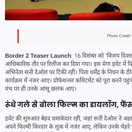
Photo Credit:
Border 2 Teaser Launch
: 16 दिसंबर को ‘विजय दिवस’
आधिकारिक तौर पर रिलीज कर दिया गया। इस मेगा इवेंट में फिल
अभिनेता सनी देओल पर टिकी रहीं। पिता धर्मेंद्र के निधन 
कार्यक्रम में नजर आए। प्रोफेशनल कमिटमेंट को पूरा करने प
मंच पर ही उनके आंसू छलक आए।
भारत में स्टारलिंक की लैंडिंग में
अड़चन: डेटा सिक्योरिटी और
रूंधे गले से बोला फिल्म का डायलॉग, फैं
स्पेक्ट्रम की कीमत पर फंसा पेंच,
आया बड़ा अपडेट
इवेंट की शुरुआत बेहद धमाकेदार रही, जहां सनी देओल ने अहान
सनी अपने फिल्मी किरदार के लुक में नजर आए, लेकिन उनके 
30 दिसम्बर 2025