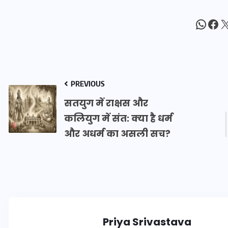
16 दिसम्बर 2025
What
Fac
X
PREVIOUS
सतयुग में राक्षस और कलियुग में संत:
क्या है धर्म और अधर्म का असली सच?
जिस कमरे में बिना बिजली-पंखे
के बीते 4 साल, उसे देख भावुक
हुए बृजभूषण सिंह, कहा-यहीं
Priya Srivastava
तपकर बना सोना
About Author