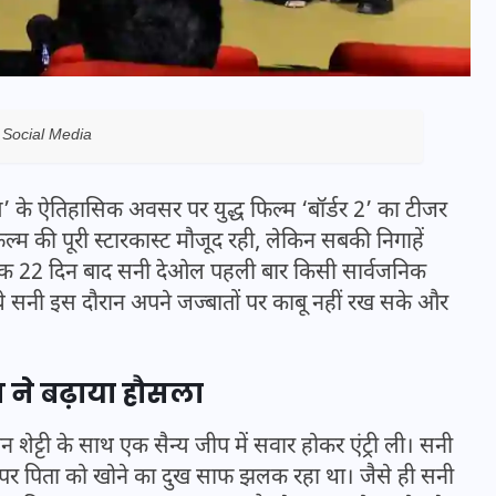
 Social Media
 के ऐतिहासिक अवसर पर युद्ध फिल्म ‘बॉर्डर 2’ का टीजर
्म की पूरी स्टारकास्ट मौजूद रही, लेकिन सबकी निगाहें
के ठीक 22 दिन बाद सनी देओल पहली बार किसी सार्वजनिक
हुंचे सनी इस दौरान अपने जज्बातों पर काबू नहीं रख सके और
भारत में स्टारलिंक की लैंडिंग में
अड़चन: डेटा सिक्योरिटी और
स ने बढ़ाया हौसला
स्पेक्ट्रम की कीमत पर फंसा पेंच,
आया बड़ा अपडेट
 शेट्टी के साथ एक सैन्य जीप में सवार होकर एंट्री ली।
चेहरे पर पिता को खोने का दुख साफ झलक रहा था। जैसे ही
30 दिसम्बर 2025