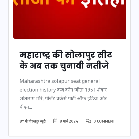
महाराष्ट्र की सोलापुर सीट
के अब तक चुनावी नतीजे
Maharashtra solapur seat general
election history कब कौन जीता 1951 शंकर
शांताराम मोरे, पीजेंट वर्कर्स पार्टी ऑफ इंडिया और
पीएन...
BY
गो गोरखपुर ब्यूरो
8 मार्च 2024
0 COMMENT