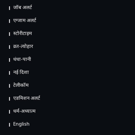
जॉब अलर्ट
एग्जाम अलर्ट
स्टोरीटाइम
व्रत-त्योहार
धंधा-पानी
नई दिशा
टेलीकॉम
ए​डमिशन अलर्ट
धर्म-अध्यात्म
English