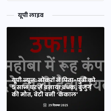
यूपी लाइव
यूपी न्यूज़: नौकरों ने पिता-पुत्री को
यूपी लेखपाल भर्ती: ओबीसी को
5 साल घर में बनाया बंधक, बुजुर्ग
मिली बड़ी राहत, 2158 पदों पर बंपर
की मौत, बेटी बनी ‘कंकाल’
वैकेंसी, जनरल कोटे में भारी कटौती
29 दिसम्बर 2025
29 दिसम्बर 2025