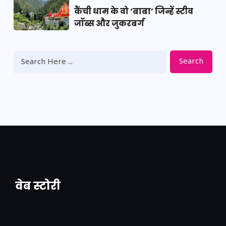
कैंची धाम के वो ‘बाबा’ जिन्हें स्टीव
जॉब्स और जुकरबर्ग
Search
वेब स्टोरी
नया एक्सप्रेसवे: पूर्वांचल का लक, डेवलपमेंट का
लिंक