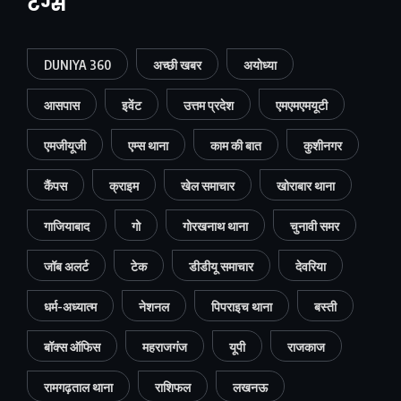
टैग्स
DUNIYA 360
अच्छी खबर
अयोध्या
आसपास
इवेंट
उत्तम प्रदेश
एमएमएमयूटी
एमजीयूजी
एम्स थाना
काम की बात
कुशीनगर
कैंपस
क्राइम
खेल समाचार
खोराबार थाना
गाजियाबाद
गो
गोरखनाथ थाना
चुनावी समर
जॉब अलर्ट
टेक
डीडीयू समाचार
देवरिया
धर्म-अध्यात्म
नेशनल
पिपराइच थाना
बस्ती
बॉक्स ऑफिस
महराजगंज
यूपी
राजकाज
रामगढ़ताल थाना
राशिफल
लखनऊ