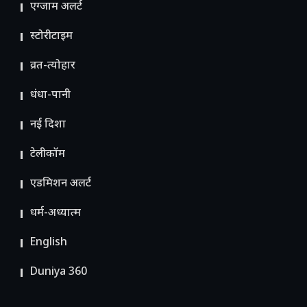
एग्जाम अलर्ट
स्टोरीटाइम
व्रत-त्योहार
धंधा-पानी
नई दिशा
टेलीकॉम
ए​डमिशन अलर्ट
धर्म-अध्यात्म
English
Duniya 360