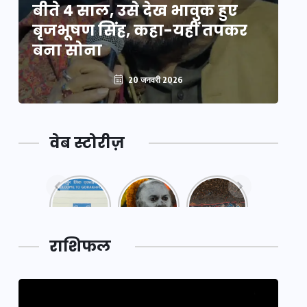
बीते 4 साल, उसे देख भावुक हुए
बी
बृजभूषण सिंह, कहा-यहीं तपकर
ब
बना सोना
ब
20 जनवरी 2026
वेब स्टोरीज़
नया
महाकुंभ
महाकुंभ
एक्सप्रेसवे:
2025: कुछ
2025:
पूर्वांचल का
अनजाने
कहानी कुंभ
लक,
तथ्य…
मेले की…
डेवलपमेंट
राशिफल
का लिंक