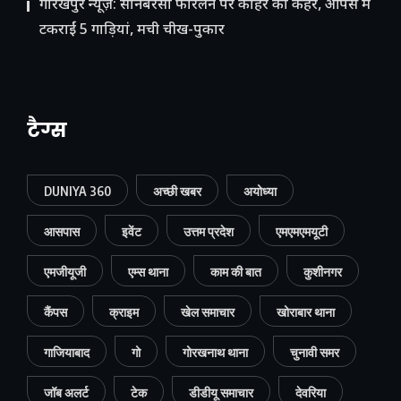
गोरखपुर न्यूज़: सोनबरसा फोरलेन पर कोहरे का कहर, आपस में
टकराईं 5 गाड़ियां, मची चीख-पुकार
टैग्स
DUNIYA 360
अच्छी खबर
अयोध्या
आसपास
इवेंट
उत्तम प्रदेश
एमएमएमयूटी
एमजीयूजी
एम्स थाना
काम की बात
कुशीनगर
कैंपस
क्राइम
खेल समाचार
खोराबार थाना
गाजियाबाद
गो
गोरखनाथ थाना
चुनावी समर
जॉब अलर्ट
टेक
डीडीयू समाचार
देवरिया