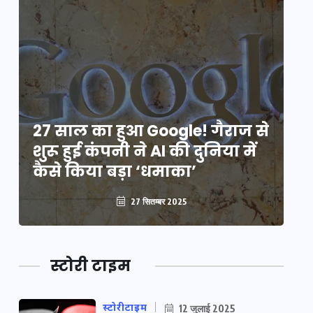
े
27 साल का हुआ Google! गैराज से
2
शुरू हुई कंपनी ने AI की दुनिया में
शु
कैसे किया बड़ा ‘धमाका’
कै
27 सितम्बर 2025
स्टोरी टाइम
स्टोरीटाइम
12 जुलाई 2025