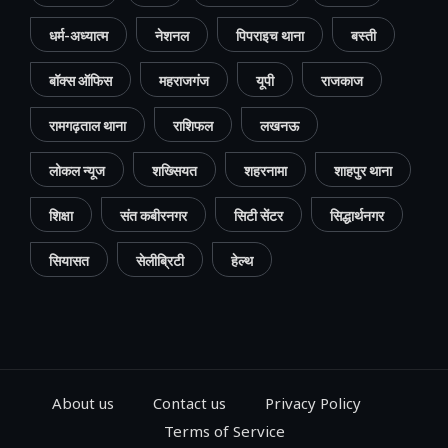
धर्म-अध्यात्म
नेशनल
पिपराइच थाना
बस्ती
बॉक्स ऑफिस
महराजगंज
यूपी
राजकाज
रामगढ़ताल थाना
राशिफल
लखनऊ
लोकल न्यूज
शख्सियत
शहरनामा
शाहपुर थाना
शिक्षा
संत कबीरनगर
सिटी सेंटर
सिद्धार्थनगर
सियासत
सेलीब्रिटी
हेल्थ
About us
Contact us
Privacy Policy
Terms of Service