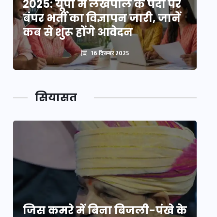
2025: यूपी में लेखपाल के पदों पर
20
बंपर भर्ती का विज्ञापन जारी, जानें
बं
कब से शुरू होंगे आवेदन
कब
16 दिसम्बर 2025
सियासत
े
जिस कमरे में बिना बिजली-पंखे के
जि