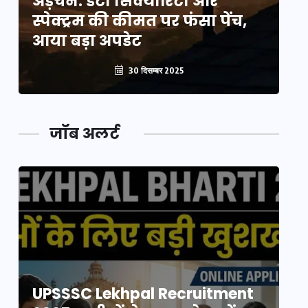
अड़चन: डेटा सिक्योरिटी और
अ
स्पेक्ट्रम की कीमत पर फंसा पेंच,
स्
आया बड़ा अपडेट
आ
30 दिसम्बर 2025
जॉब अलर्ट
UPSSSC Lekhpal Recruitment
U