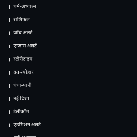
धर्म-अध्यात्म
राशिफल
जॉब अलर्ट
एग्जाम अलर्ट
स्टोरीटाइम
व्रत-त्योहार
धंधा-पानी
नई दिशा
टेलीकॉम
ए​डमिशन अलर्ट