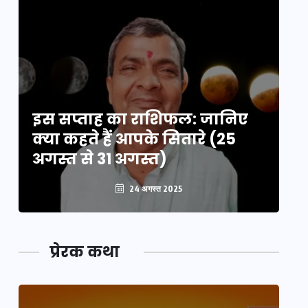
इस सप्ताह का राशिफल: जानिए
इ
क्या कहते हैं आपके सितारे (25
क्
अगस्त से 31 अगस्त)
अग
24 अगस्त 2025
प्रेरक कथा