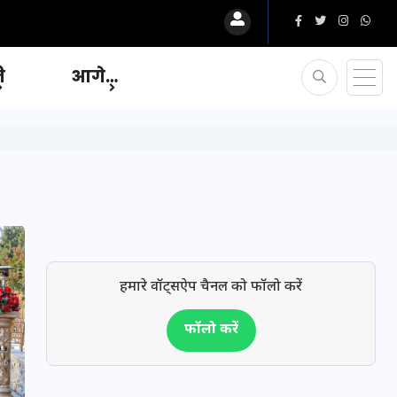
ि
आगे…
हमारे वॉट्सऐप चैनल को फॉलो करें
फॉलो करें