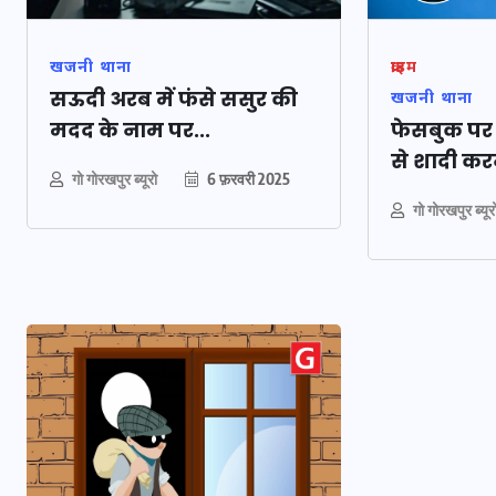
खजनी थाना
क्राइम
सऊदी अरब में फंसे ससुर की
खजनी थाना
मदद के नाम पर...
फेसबुक पर 
से शादी करन
गो गोरखपुर ब्यूरो
6 फ़रवरी 2025
गो गोरखपुर ब्यूर
 को
पर
वोटर लिस्ट पुनरीक्षण कार्यक्रम 
ं भारी
हुआ बदलाव, देखें नई तारीखों 
पूरी लिस्ट
30 दिसम्बर 2025