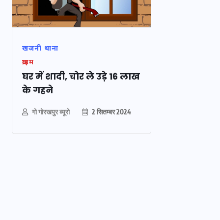
खजनी थाना
क्राइम
घर में शादी, चोर ले उड़े 16 लाख
के गहने
गो गोरखपुर ब्यूरो
2 सितम्बर 2024
भारत में स्टारलिंक की लैंडिंग मे
अड़चन: डेटा सिक्योरिटी और
स्पेक्ट्रम की कीमत पर फंसा पें
आया बड़ा अपडेट
30 दिसम्बर 2025