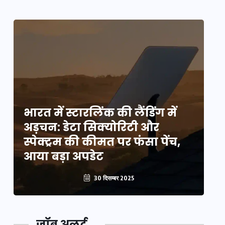
भारत में स्टारलिंक की लैंडिंग में
भा
अड़चन: डेटा सिक्योरिटी और
अ
स्पेक्ट्रम की कीमत पर फंसा पेंच,
स्
आया बड़ा अपडेट
आ
30 दिसम्बर 2025
जॉब अलर्ट