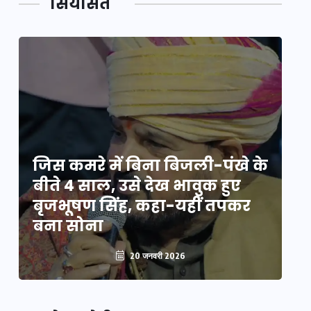
सियासत
े
जिस कमरे में बिना बिजली-पंखे के
जि
बीते 4 साल, उसे देख भावुक हुए
बी
बृजभूषण सिंह, कहा-यहीं तपकर
ब
बना सोना
ब
20 जनवरी 2026