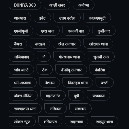
DUNIYA 360
अच्छी खबर
अयोध्या
आसपास
इवेंट
उत्तम प्रदेश
एमएमएमयूटी
एमजीयूजी
एम्स थाना
काम की बात
कुशीनगर
कैंपस
क्राइम
खेल समाचार
खोराबार थाना
गाजियाबाद
गो
गोरखनाथ थाना
चुनावी समर
जॉब अलर्ट
टेक
डीडीयू समाचार
देवरिया
धर्म-अध्यात्म
नेशनल
पिपराइच थाना
बस्ती
बॉक्स ऑफिस
महराजगंज
यूपी
राजकाज
रामगढ़ताल थाना
राशिफल
लखनऊ
लोकल न्यूज
शख्सियत
शहरनामा
शाहपुर थाना