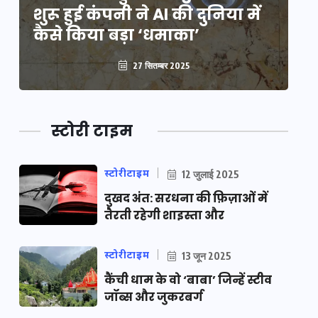
शुरू हुई कंपनी ने AI की दुनिया में
शु
कैसे किया बड़ा ‘धमाका’
कै
27 सितम्बर 2025
स्टोरी टाइम
स्टोरीटाइम
12 जुलाई 2025
दुखद अंत: सरधना की फ़िज़ाओं में
तैरती रहेगी शाइस्ता और
स्टोरीटाइम
13 जून 2025
कैंची धाम के वो ‘बाबा’ जिन्हें स्टीव
जॉब्स और जुकरबर्ग