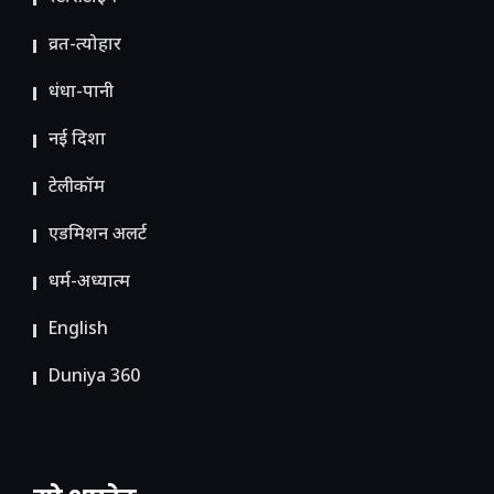
व्रत-त्योहार
धंधा-पानी
नई दिशा
टेलीकॉम
ए​डमिशन अलर्ट
धर्म-अध्यात्म
English
Duniya 360