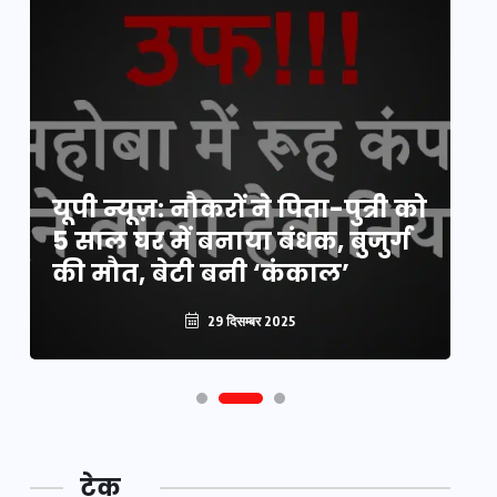
य
यूपी न्यूज़: नौकरों ने पिता-पुत्री को
मि
5 साल घर में बनाया बंधक, बुजुर्ग
वै
की मौत, बेटी बनी ‘कंकाल’
क
29 दिसम्बर 2025
टेक