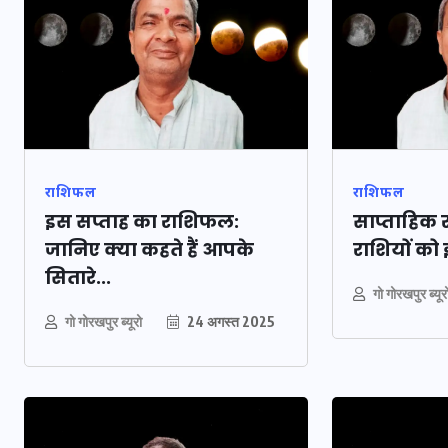
राशिफल
राशिफल
इस सप्ताह का राशिफल:
साप्ताहिक
जानिए क्या कहते हैं आपके
राशियों को इस
सितारे...
UPSSSC Lekhpal
गो गोरखपुर ब्यूर
Recruitment 2025: यू
गो गोरखपुर ब्यूरो
24 अगस्त 2025
लेखपाल के पदों पर ब
भर्ती का विज्ञापन जारी
कब से शुरू होंगे आवे