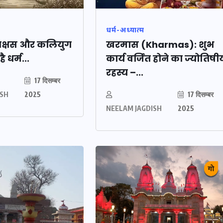
धर्म-अध्यात्म
राक्षस और कलियुग
खरमास (Kharmas): शुभ
है धर्म...
कार्य वर्जित होने का ज्योतिषी
रहस्य –...
17 दिसम्बर
ISH
2025
17 दिसम्बर
NEELAM JAGDISH
2025
ओबीसी
2158
वोटर लिस्ट पुनरीक्षण
, जनरल
कार्यक्रम में हुआ बदलाव, देखें
नई तारीखों की पूरी लिस्ट
30 दिसम्बर 2025