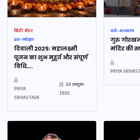
सिटी सेंटर
धर्म-अध्यात्म
गुरु गोरखन
व्रत-त्योहार
दिवाली 2025: महालक्ष्मी
मंदिर की स्थ
पूजन का शुभ मुहूर्त और संपूर्ण
विधि,...
PRIYA SRIVAS
20 अक्टूबर
PRIYA
2025
भारत में स्टारलिंक की 
SRIVASTAVA
में अड़चन: डेटा सिक्यो
और स्पेक्ट्रम की कीम
फंसा पेंच, आया बड़ा 
30 दिसम्बर 2025