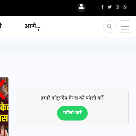
ि
आगे…
हमारे वॉट्सऐप चैनल को फॉलो करें
फॉलो करें