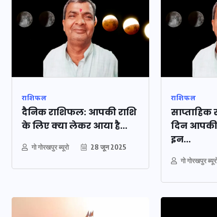
16 दिसम्बर 2025
राशिफल
राशिफल
दैनिक राशिफल: आपकी राशि
साप्ताहिक
के लिए क्या लेकर आया है...
दिन आपकी क
इन...
गो गोरखपुर ब्यूरो
28 जून 2025
जिस कमरे में बिना 
गो गोरखपुर ब्यूर
पंखे के बीते 4 साल, उ
भावुक हुए बृजभूषण सि
कहा-यहीं तपकर बना