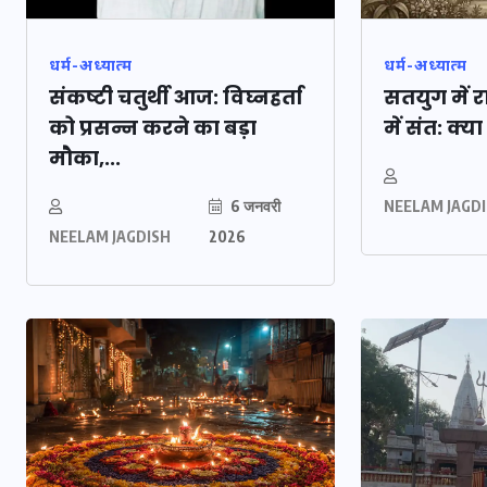
धर्म-अध्यात्म
धर्म-अध्यात्म
संकष्टी चतुर्थी आज: विघ्नहर्ता
सतयुग में 
को प्रसन्न करने का बड़ा
में संत: क्या 
मौका,...
6 जनवरी
NEELAM JAGD
NEELAM JAGDISH
2026
ौकरों ने पिता-
यूपी लेखपाल भर्ती: 
ाल घर में बनाया
को मिली बड़ी राहत, 
की मौत, बेटी
पदों पर बंपर वैकेंसी
कोटे में भारी कटौती
सम्बर 2025
29 दिसम्बर 2025