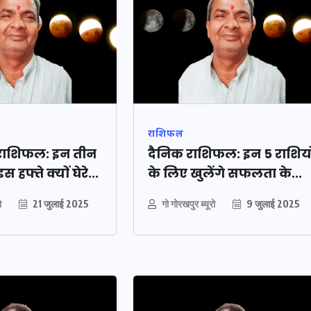
राशिफल
 राशिफल: इन तीन
दैनिक राशिफल: इन 5 राशियो
 हफ्ते क्यों घेरे...
के लिए खुलेंगे सफलता के...
UPSSSC Lekhpal
ो
21 जुलाई 2025
गो गोरखपुर ब्यूरो
9 जुलाई 2025
पी में
Recruitment 2025: यूपी में
ंपर
लेखपाल के पदों पर बंपर
, जानें
भर्ती का विज्ञापन जारी, जानें
दन
कब से शुरू होंगे आवेदन