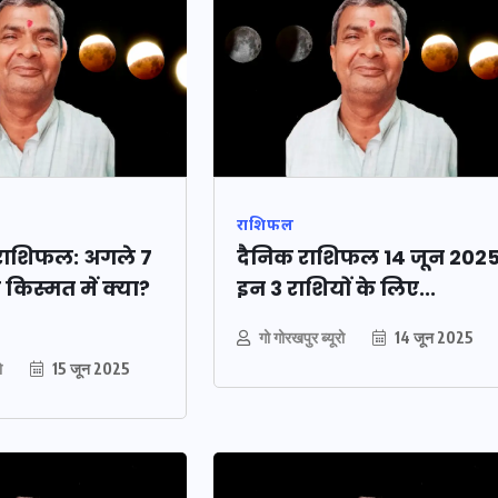
16 दिसम्बर 2025
राशिफल
 राशिफल: अगले 7
दैनिक राशिफल 14 जून 2025
िस्मत में क्या?
इन 3 राशियों के लिए...
गो गोरखपुर ब्यूरो
14 जून 2025
बिजली-
जिस कमरे में बिना बिजली-
ो
15 जून 2025
से देख
पंखे के बीते 4 साल, उसे देख
ंह,
भावुक हुए बृजभूषण सिंह,
 सोना
कहा-यहीं तपकर बना सोना