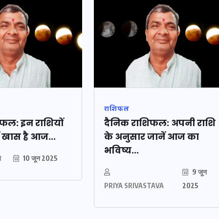
फल:
इस सप्ताह का राशिफल:
 आपके
जानिए क्या कहते हैं आपके
31
सितारे (25 अगस्त से 31
अगस्त)
24 अगस्त 2025
राशिफल
फल: इन राशियों
दैनिक राशिफल: अपनी राशि
ं खास है आज...
के अनुसार जानें आज का
भविष्य...
ो
10 जून 2025
9 जून
PRIYA SRIVASTAVA
2025