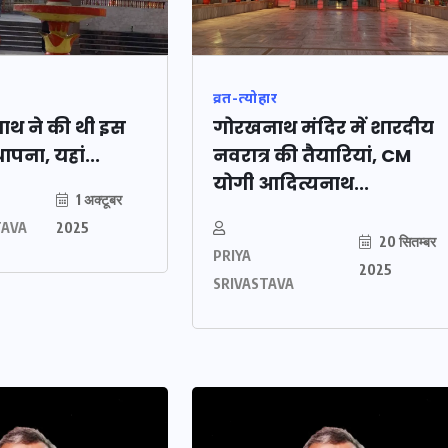
व्रत-त्योहार
ाथ ने की थी इस
गोरखनाथ मंदिर में शारदीय
ापना, यहां...
नवरात्र की तैयारियां, CM
योगी आदित्यनाथ...
1 अक्टूबर
TAVA
2025
20 सितम्बर
PRIYA
2025
SRIVASTAVA
लैंडिंग
भारत में स्टारलिंक की लैंडिंग
रिटी
में अड़चन: डेटा सिक्योरिटी
त पर
और स्पेक्ट्रम की कीमत पर
अपडेट
फंसा पेंच, आया बड़ा अपडेट
30 दिसम्बर 2025