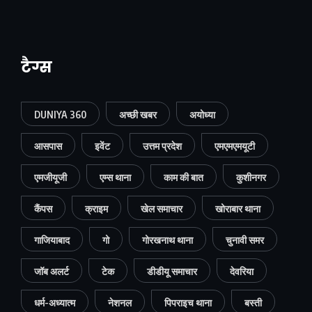
टैग्स
DUNIYA 360
अच्छी खबर
अयोध्या
आसपास
इवेंट
उत्तम प्रदेश
एमएमएमयूटी
एमजीयूजी
एम्स थाना
काम की बात
कुशीनगर
कैंपस
क्राइम
खेल समाचार
खोराबार थाना
गाजियाबाद
गो
गोरखनाथ थाना
चुनावी समर
जॉब अलर्ट
टेक
डीडीयू समाचार
देवरिया
धर्म-अध्यात्म
नेशनल
पिपराइच थाना
बस्ती