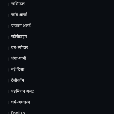
राशिफल
जॉब अलर्ट
एग्जाम अलर्ट
स्टोरीटाइम
व्रत-त्योहार
धंधा-पानी
नई दिशा
टेलीकॉम
ए​डमिशन अलर्ट
धर्म-अध्यात्म
English