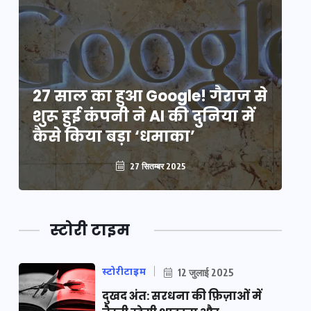
े
27 साल का हुआ Google! गैराज से
2
शुरू हुई कंपनी ने AI की दुनिया में
शु
कैसे किया बड़ा ‘धमाका’
कै
27 सितम्बर 2025
स्टोरी टाइम
स्टोरीटाइम
12 जुलाई 2025
दुखद अंत: सरधना की फ़िज़ाओं में