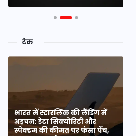
टेक
भारत में स्टारलिंक की लैंडिंग में
भा
अड़चन: डेटा सिक्योरिटी और
अ
स्पेक्ट्रम की कीमत पर फंसा पेंच,
स्