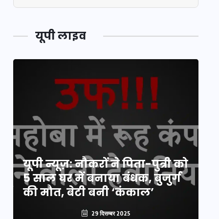
यूपी लाइव
य
यूपी न्यूज़: नौकरों ने पिता-पुत्री को
मि
5 साल घर में बनाया बंधक, बुजुर्ग
वै
की मौत, बेटी बनी ‘कंकाल’
क
29 दिसम्बर 2025