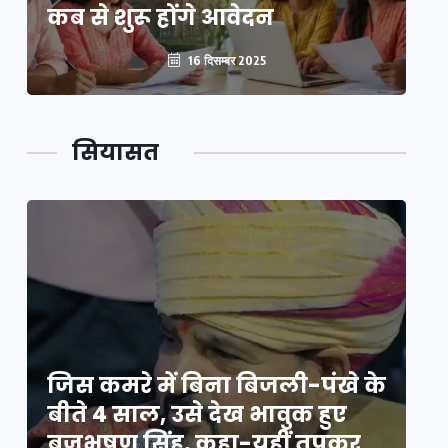
कब से शुरू होंगे आवेदन
कब
16 दिसम्बर 2025
सियासत
े
जिस कमरे में बिना बिजली-पंखे के
जि
बीते 4 साल, उसे देख भावुक हुए
बी
बृजभूषण सिंह, कहा-यहीं तपकर
ब