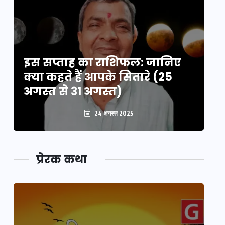
इस सप्ताह का राशिफल: जानिए
इ
क्या कहते हैं आपके सितारे (25
क्
अगस्त से 31 अगस्त)
अग
24 अगस्त 2025
प्रेरक कथा