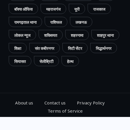
बॉक्स ऑफिस
महराजगंज
यूपी
राजकाज
रामगढ़ताल थाना
राशिफल
लखनऊ
लोकल न्यूज
शख्सियत
शहरनामा
शाहपुर थाना
शिक्षा
संत कबीरनगर
सिटी सेंटर
सिद्धार्थनगर
सियासत
सेलीब्रिटी
हेल्थ
About us
Contact us
Privacy Policy
Terms of Service
© 2024, Go Gorakhpur, All Rights Reserved.