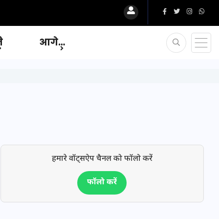
ि
आगे…
हमारे वॉट्सऐप चैनल को फॉलो करें
फॉलो करें