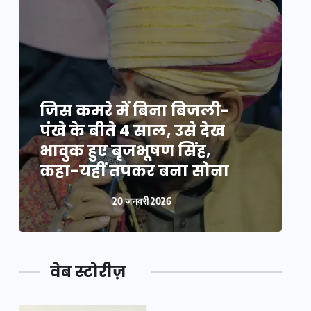
जिस कमरे में बिना बिजली-
ज
पंखे के बीते 4 साल, उसे देख
प
भावुक हुए बृजभूषण सिंह,
भ
कहा-यहीं तपकर बना सोना
20 जनवरी 2026
वेब स्टोरीज़