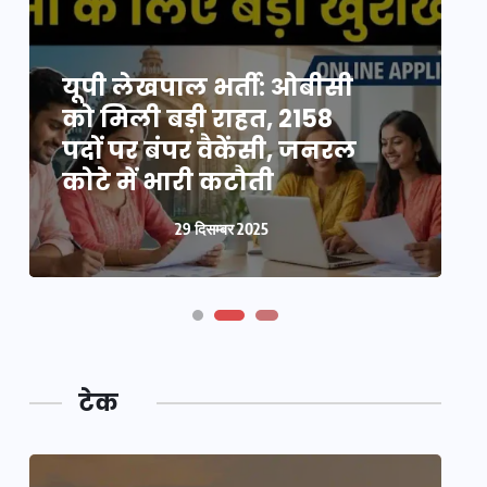
यूपी न्यूज़: नौकरों ने पिता-
यूपी लेखपाल भर्ती: ओबीसी
पुत्री को 5 साल घर में बनाया
को मिली बड़ी राहत, 2158
व
बंधक, बुजुर्ग की मौत, बेटी
पदों पर बंपर वैकेंसी, जनरल
क
बनी ‘कंकाल’
कोटे में भारी कटौती
न
29 दिसम्बर 2025
29 दिसम्बर 2025
टेक