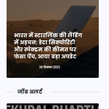
भारत में स्टारलिंक की लैंडिंग
भ
में अड़चन: डेटा सिक्योरिटी
म
और स्पेक्ट्रम की कीमत पर
औ
फंसा पेंच, आया बड़ा अपडेट
फ
30 दिसम्बर 2025
जॉब अलर्ट