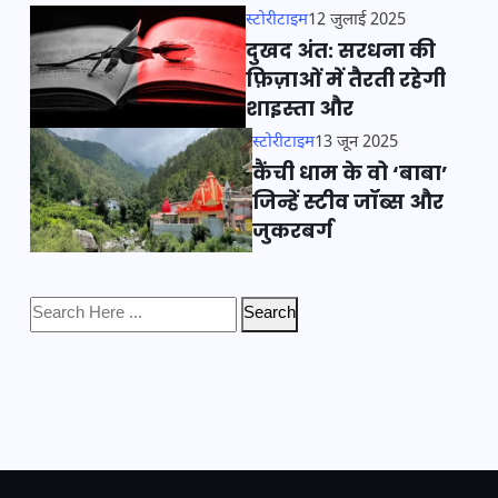
स्टोरीटाइम
12 जुलाई 2025
दुखद अंत: सरधना की
फ़िज़ाओं में तैरती रहेगी
शाइस्ता और
स्टोरीटाइम
13 जून 2025
कैंची धाम के वो ‘बाबा’
जिन्हें स्टीव जॉब्स और
जुकरबर्ग
Search