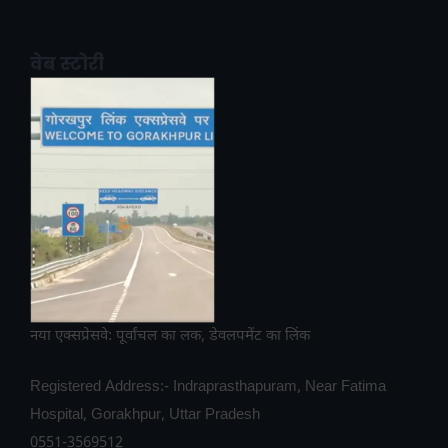
वेब स्टोरी
नया एक्सप्रेसवे: पूर्वांचल का लक, डेवलपमेंट का लिंक
Registered Address:- Indraprasthapuram, Near Fatima
Hospital, Gorakhpur, Uttar Pradesh
0551-3569512