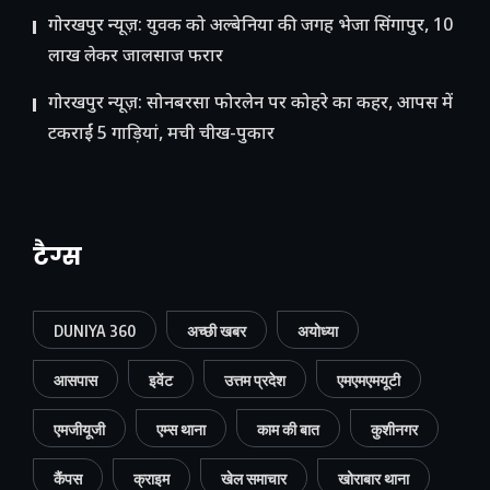
गोरखपुर न्यूज़: युवक को अल्बेनिया की जगह भेजा सिंगापुर, 10
लाख लेकर जालसाज फरार
गोरखपुर न्यूज़: सोनबरसा फोरलेन पर कोहरे का कहर, आपस में
टकराईं 5 गाड़ियां, मची चीख-पुकार
टैग्स
DUNIYA 360
अच्छी खबर
अयोध्या
आसपास
इवेंट
उत्तम प्रदेश
एमएमएमयूटी
एमजीयूजी
एम्स थाना
काम की बात
कुशीनगर
कैंपस
क्राइम
खेल समाचार
खोराबार थाना