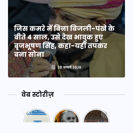
जिस कमरे में बिना बिजली-पंखे के
बीते 4 साल, उसे देख भावुक हुए
बृजभूषण सिंह, कहा-यहीं तपकर
बना सोना
20 जनवरी 2026
वेब स्टोरीज़
नया
महाकुंभ
महाकुंभ
एक्सप्रेसवे:
2025: कुछ
2025:
पूर्वांचल का
अनजाने
कहानी कुंभ
लक,
तथ्य…
मेले की…