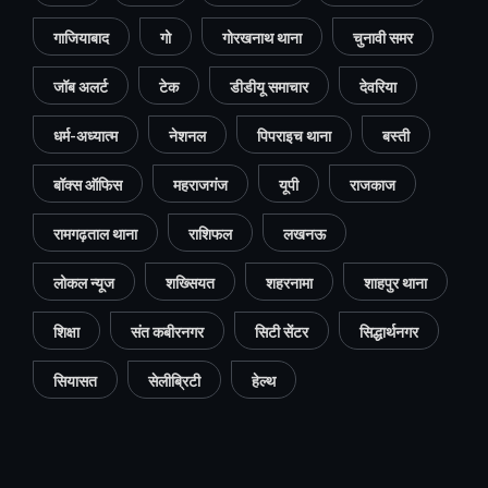
गाजियाबाद
गो
गोरखनाथ थाना
चुनावी समर
जॉब अलर्ट
टेक
डीडीयू समाचार
देवरिया
धर्म-अध्यात्म
नेशनल
पिपराइच थाना
बस्ती
बॉक्स ऑफिस
महराजगंज
यूपी
राजकाज
रामगढ़ताल थाना
राशिफल
लखनऊ
लोकल न्यूज
शख्सियत
शहरनामा
शाहपुर थाना
शिक्षा
संत कबीरनगर
सिटी सेंटर
सिद्धार्थनगर
सियासत
सेलीब्रिटी
हेल्थ