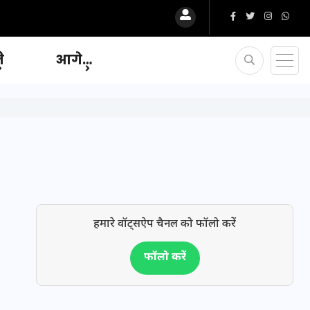
ि
आगे…
हमारे वॉट्सऐप चैनल को फॉलो करें
फॉलो करें