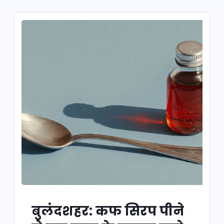
बुलंदशहर: कफ सिरप पीने