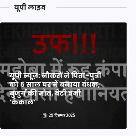
यूपी लाइव
यूपी लेखपाल भर्ती: ओबीसी को
मिली बड़ी राहत, 2158 पदों पर
बंपर वैकेंसी, जनरल कोटे में भारी
कटौती
29 दिसम्बर 2025