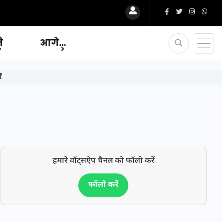
ि
आगे…
र
हमारे वॉट्सऐप चैनल को फॉलो करें
फॉलो करें