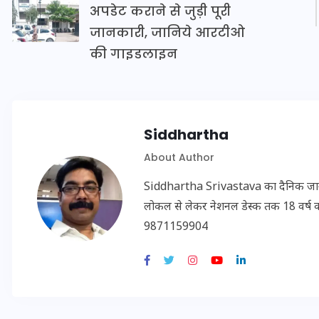
अपडेट कराने से जुड़ी पूरी
जानकारी, जानिये आरटीओ
की गाइडलाइन
इस सप्ताह का राशिफल: जानिए
क्या कहते हैं आपके सितारे (25
अगस्त से 31 अगस्त)
Siddhartha
24 अगस्त 2025
About Author
Siddhartha Srivastava का दैनिक जागरण, अ
लोकल से लेकर नेशनल डेस्क तक 18 वर्ष का क
9871159904