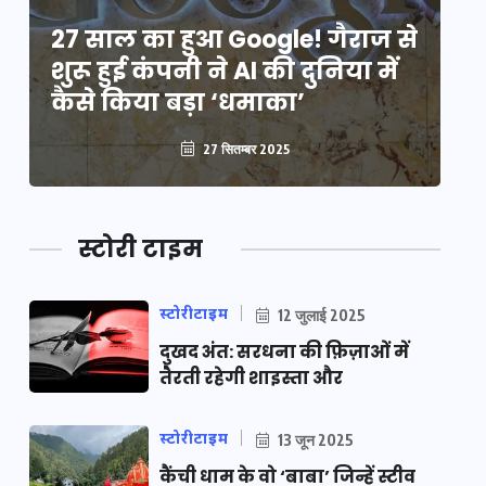
े
27 साल का हुआ Google! गैराज से
2
शुरू हुई कंपनी ने AI की दुनिया में
शु
कैसे किया बड़ा ‘धमाका’
कै
27 सितम्बर 2025
स्टोरी टाइम
स्टोरीटाइम
12 जुलाई 2025
दुखद अंत: सरधना की फ़िज़ाओं में
तैरती रहेगी शाइस्ता और
स्टोरीटाइम
13 जून 2025
कैंची धाम के वो ‘बाबा’ जिन्हें स्टीव