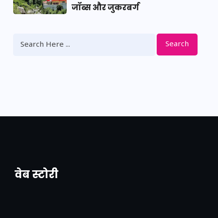
जॉब्स और जुकरबर्ग
Search
वेब स्टोरी
नया एक्सप्रेसवे: पूर्वांचल का लक, डेवलपमेंट का
लिंक