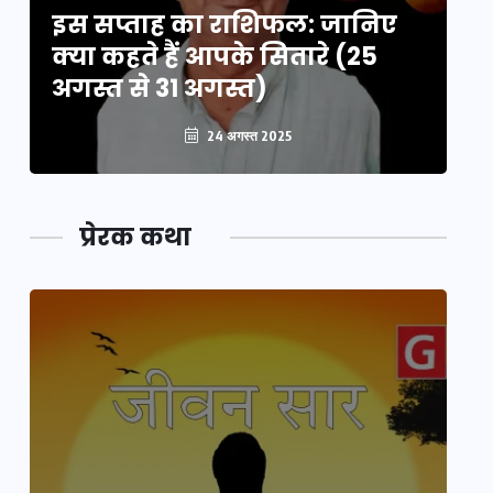
इस सप्ताह का राशिफल: जानिए
इ
क्या कहते हैं आपके सितारे (25
क्
अगस्त से 31 अगस्त)
अग
24 अगस्त 2025
प्रेरक कथा