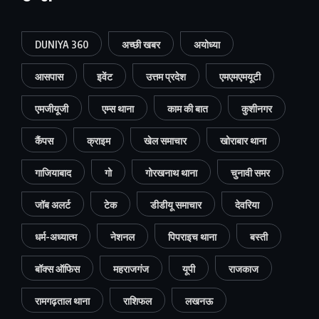
DUNIYA 360
अच्छी खबर
अयोध्या
आसपास
इवेंट
उत्तम प्रदेश
एमएमएमयूटी
एमजीयूजी
एम्स थाना
काम की बात
कुशीनगर
कैंपस
क्राइम
खेल समाचार
खोराबार थाना
गाजियाबाद
गो
गोरखनाथ थाना
चुनावी समर
जॉब अलर्ट
टेक
डीडीयू समाचार
देवरिया
धर्म-अध्यात्म
नेशनल
पिपराइच थाना
बस्ती
बॉक्स ऑफिस
महराजगंज
यूपी
राजकाज
रामगढ़ताल थाना
राशिफल
लखनऊ