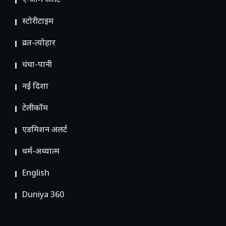
एग्जाम अलर्ट
स्टोरीटाइम
व्रत-त्योहार
धंधा-पानी
नई दिशा
टेलीकॉम
ए​डमिशन अलर्ट
धर्म-अध्यात्म
English
Duniya 360