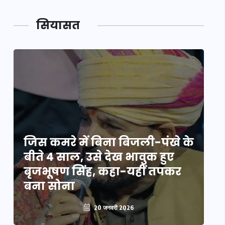
सियासत
े
जिस कमरे में बिना बिजली-पंखे के
जि
बीते 4 साल, उसे देख भावुक हुए
बी
बृजभूषण सिंह, कहा-यहीं तपकर
ब
बना सोना
ब
20 जनवरी 2026