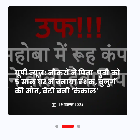
य
यूपी न्यूज़: नौकरों ने पिता-पुत्री को
मि
5 साल घर में बनाया बंधक, बुजुर्ग
वै
की मौत, बेटी बनी ‘कंकाल’
क
29 दिसम्बर 2025