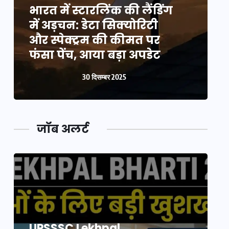
भारत में स्टारलिंक की लैंडिंग
भ
में अड़चन: डेटा सिक्योरिटी
म
और स्पेक्ट्रम की कीमत पर
औ
फंसा पेंच, आया बड़ा अपडेट
फ
30 दिसम्बर 2025
जॉब अलर्ट
UPSSSC Lekhpal