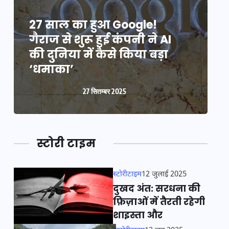
27 साल का हुआ Google!
2
गैराज से शुरू हुई कंपनी ने AI
ग
की दुनिया में कैसे किया बड़ा
क
‘धमाका’
27 सितम्बर 2025
स्टोरी टाइम
स्टोरीटाइम
12 जुलाई 2025
दुखद अंत: सरधना की
फ़िज़ाओं में तैरती रहेगी
शाइस्ता और