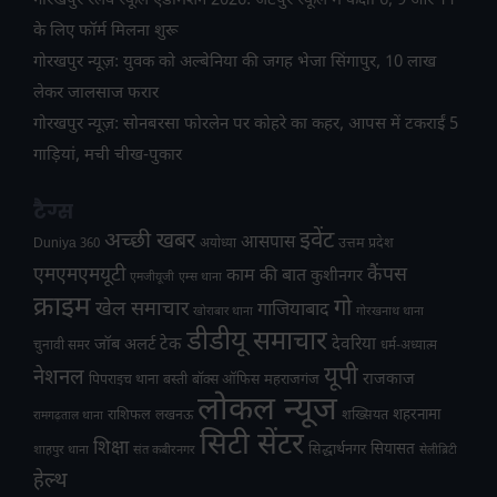
गोरखपुर रेलवे स्कूल एडमिशन 2026: जटेपुर स्कूल में कक्षा 6, 9 और 11
के लिए फॉर्म मिलना शुरू
गोरखपुर न्यूज़: युवक को अल्बेनिया की जगह भेजा सिंगापुर, 10 लाख
लेकर जालसाज फरार
गोरखपुर न्यूज़: सोनबरसा फोरलेन पर कोहरे का कहर, आपस में टकराईं 5
गाड़ियां, मची चीख-पुकार
टैग्स
अच्छी खबर
इवेंट
आसपास
उत्तम प्रदेश
Duniya 360
अयोध्या
एमएमएमयूटी
कैंपस
काम की बात
कुशीनगर
एमजीयूजी
एम्स थाना
क्राइम
गो
खेल समाचार
गाजियाबाद
खोराबार थाना
गोरखनाथ थाना
डीडीयू समाचार
टेक
देवरिया
जॉब अलर्ट
चुनावी समर
धर्म-अध्यात्म
यूपी
नेशनल
राजकाज
महराजगंज
पिपराइच थाना
बस्ती
बॉक्स ऑफिस
लोकल न्यूज
राशिफल
शहरनामा
लखनऊ
शख्सियत
रामगढ़ताल थाना
सिटी सेंटर
शिक्षा
सियासत
सिद्धार्थनगर
शाहपुर थाना
संत कबीरनगर
सेलीब्रिटी
हेल्थ