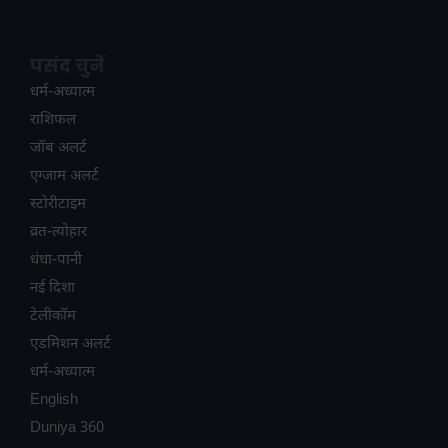
पसंद चुनें
धर्म-अध्यात्म
राशिफल
जॉब अलर्ट
एग्जाम अलर्ट
स्टोरीटाइम
व्रत-त्योहार
धंधा-पानी
नई दिशा
टेलीकॉम
ए​डमिशन अलर्ट
धर्म-अध्यात्म
English
Duniya 360