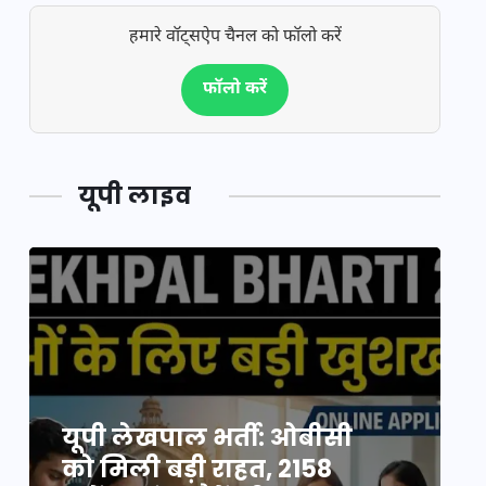
हमारे वॉट्सऐप चैनल को फॉलो करें
फॉलो करें
यूपी लाइव
यूपी न्यूज़: नौकरों ने पिता-
यूपी लेखपाल भर्ती: ओबीसी
पुत्री को 5 साल घर में बनाया
को मिली बड़ी राहत, 2158
व