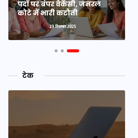
बंधक, बुजुर्ग की मौत, बेटी
पदों पर बंपर वैकेंसी, जनरल
क
बनी ‘कंकाल’
कोटे में भारी कटौती
न
29 दिसम्बर 2025
29 दिसम्बर 2025
टेक