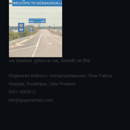
नया एक्सप्रेसवे: पूर्वांचल का लक, डेवलपमेंट का लिंक
Registered Address:- Indraprasthapuram, Near Fatima
Hospital, Gorakhpur, Uttar Pradesh
0551-3569512
info@gogorakhpur.com