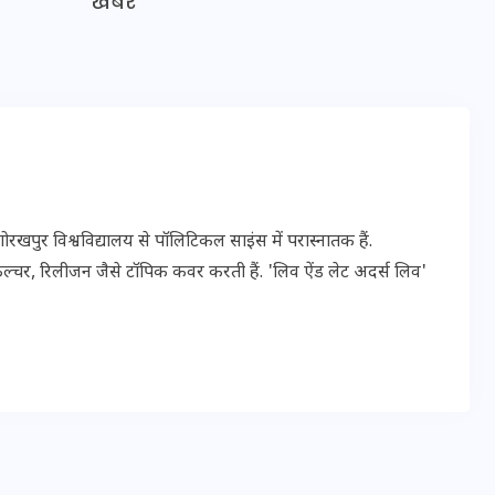
खबर
इस सप्ताह का राशिफल: जानिए
क्या कहते हैं आपके सितारे (25
अगस्त से 31 अगस्त)
24 अगस्त 2025
पुर विश्वविद्यालय से पॉलिटिकल साइंस में परास्नातक हैं.
ल्चर, रिलीजन जैसे टॉपिक कवर करती हैं. 'लिव ऐंड लेट अदर्स लिव'