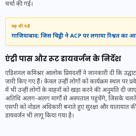
16 दिसम्बर 2025
चर्चा की गई।
यह भी पढ़ें
गाजियाबाद: जिस चिट्ठी ने ACP पर लगाया रिश्वत का 
एंट्री पास और रूट डायवर्जन के निर्देश
एडिशनल कमिश्नर आलोक प्रियदर्शी ने जानकारी दी कि उद्घाटन क
जारी किए गए हैं। केवल उन्हीं लोगों को कार्यक्रम स्थल पर प्र
में भी उन्हीं लोगों के वाहनों को खड़ा करने की अनुमति दी ज
अतिथि अलग-अलग मार्गों से अस्पताल पहुंचेंगे, जिसके 
जिस कमरे में बिना बिजली-पंखे
एसपी को नोडल अधिकारी बनाते हुए सुरक्षा और यातायात की व
के बीते 4 साल, उसे देख भावुक
डायवर्जन भी लागू किया गया है।
हुए बृजभूषण सिंह, कहा-यहीं
तपकर बना सोना