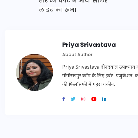
तार की चपेट में आया सोलर
लाइट का खंभा
इस सप्ताह का राशिफल: जानिए
क्या कहते हैं आपके सितारे (25
अगस्त से 31 अगस्त)
Priya Srivastava
About Author
24 अगस्त 2025
Priya Srivastava दीनदयाल उपाध्याय गोरख
गोगोरखपुर.कॉम के लिए इवेंट, एजुकेशन, क
की फिलॉसफी में गहरा यकीन.