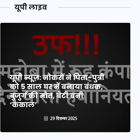
यूपी लाइव
यूपी लेखपाल भर्ती: ओबीसी को
मिली बड़ी राहत, 2158 पदों पर
बंपर वैकेंसी, जनरल कोटे में भारी
कटौती
29 दिसम्बर 2025