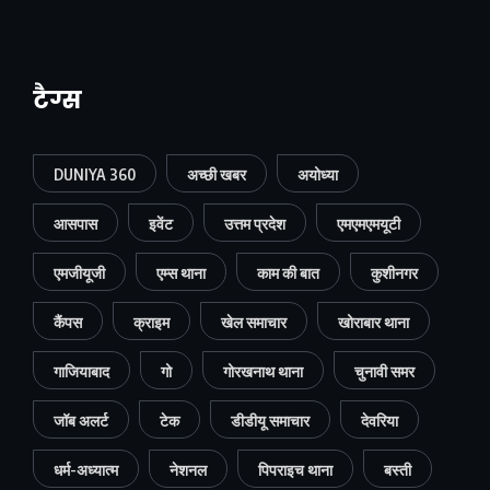
टैग्स
DUNIYA 360
अच्छी खबर
अयोध्या
आसपास
इवेंट
उत्तम प्रदेश
एमएमएमयूटी
एमजीयूजी
एम्स थाना
काम की बात
कुशीनगर
कैंपस
क्राइम
खेल समाचार
खोराबार थाना
गाजियाबाद
गो
गोरखनाथ थाना
चुनावी समर
जॉब अलर्ट
टेक
डीडीयू समाचार
देवरिया
धर्म-अध्यात्म
नेशनल
पिपराइच थाना
बस्ती