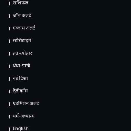
राशिफल
जॉब अलर्ट
एग्जाम अलर्ट
स्टोरीटाइम
व्रत-त्योहार
धंधा-पानी
नई दिशा
टेलीकॉम
ए​डमिशन अलर्ट
धर्म-अध्यात्म
English