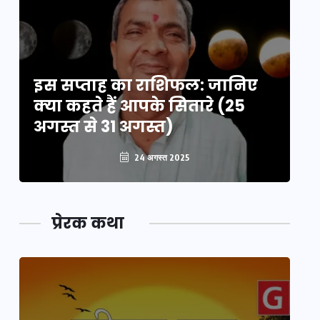
इस सप्ताह का राशिफल: जानिए
इ
क्या कहते हैं आपके सितारे (25
क्
अगस्त से 31 अगस्त)
अग
24 अगस्त 2025
प्रेरक कथा