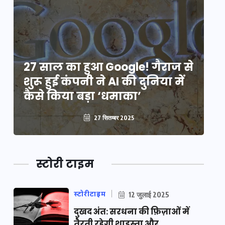
े
27 साल का हुआ Google! गैराज से
2
शुरू हुई कंपनी ने AI की दुनिया में
शु
कैसे किया बड़ा ‘धमाका’
कै
27 सितम्बर 2025
स्टोरी टाइम
स्टोरीटाइम
12 जुलाई 2025
दुखद अंत: सरधना की फ़िज़ाओं में
तैरती रहेगी शाइस्ता और