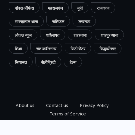
बॉक्स ऑफिस
महराजगंज
यूपी
राजकाज
रामगढ़ताल थाना
राशिफल
लखनऊ
लोकल न्यूज
शख्सियत
शहरनामा
शाहपुर थाना
शिक्षा
संत कबीरनगर
सिटी सेंटर
सिद्धार्थनगर
सियासत
सेलीब्रिटी
हेल्थ
About us
Contact us
Privacy Policy
Terms of Service
© 2024, Go Gorakhpur, All Rights Reserved.