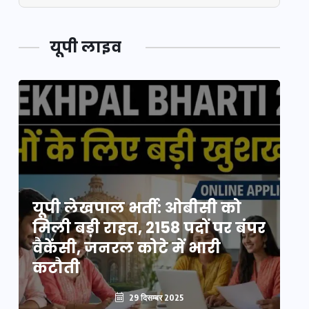
यूपी लाइव
यूपी लेखपाल भर्ती: ओबीसी को
ो
मिली बड़ी राहत, 2158 पदों पर बंपर
वो
वैकेंसी, जनरल कोटे में भारी
हु
कटौती
पू
29 दिसम्बर 2025