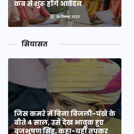
कब से शुरू होंगे आवेदन
कब
16 दिसम्बर 2025
सियासत
े
जिस कमरे में बिना बिजली-पंखे के
जि
बीते 4 साल, उसे देख भावुक हुए
बी
बृजभूषण सिंह, कहा-यहीं तपकर
ब