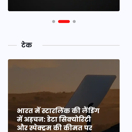
टेक
भारत में स्टारलिंक की लैंडिंग
भ
में अड़चन: डेटा सिक्योरिटी
म
और स्पेक्ट्रम की कीमत पर
औ