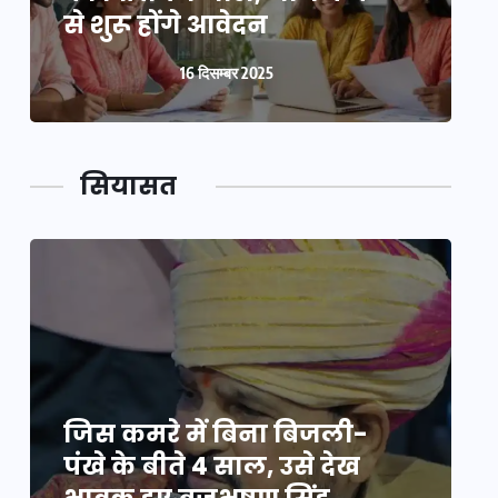
से शुरू होंगे आवेदन
स
16 दिसम्बर 2025
सियासत
जिस कमरे में बिना बिजली-
ज
पंखे के बीते 4 साल, उसे देख
प