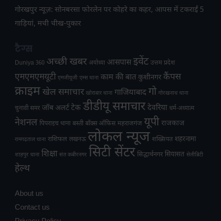
गोरखपुर न्यूज़: सोनबरसा फोरलेन पर कोहरे का कहर, आपस में टकराईं 5
गाड़ियां, मची चीख-पुकार
टैग्स
अच्छी खबर
इवेंट
आसपास
उत्तम प्रदेश
Duniya 360
अयोध्या
एमएमएमयूटी
कैंपस
काम की बात
कुशीनगर
एमजीयूजी
एम्स थाना
क्राइम
गो
खेल समाचार
गाजियाबाद
खोराबार थाना
गोरखनाथ थाना
डीडीयू समाचार
टेक
देवरिया
जॉब अलर्ट
चुनावी समर
धर्म-अध्यात्म
यूपी
नेशनल
राजकाज
महराजगंज
पिपराइच थाना
बस्ती
बॉक्स ऑफिस
लोकल न्यूज
राशिफल
शहरनामा
लखनऊ
शख्सियत
रामगढ़ताल थाना
सिटी सेंटर
शिक्षा
सियासत
सिद्धार्थनगर
शाहपुर थाना
संत कबीरनगर
सेलीब्रिटी
हेल्थ
About us
Contact us