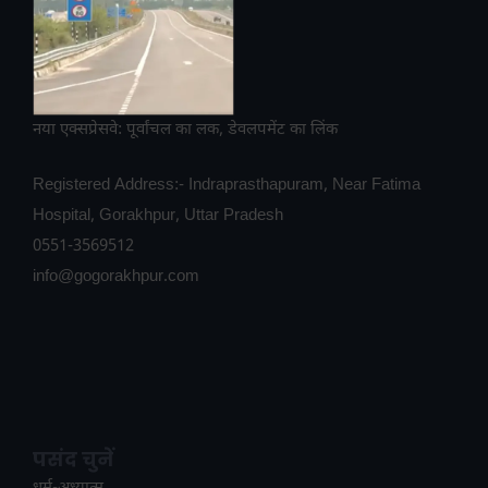
नया एक्सप्रेसवे: पूर्वांचल का लक, डेवलपमेंट का लिंक
Registered Address:- Indraprasthapuram, Near Fatima
Hospital, Gorakhpur, Uttar Pradesh
0551-3569512
info@gogorakhpur.com
पसंद चुनें