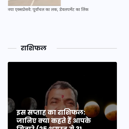
नया एक्सप्रेसवे: पूर्वांचल का लक, डेवलपमेंट का लिंक
महाकुं
राशिफल
इस सप्ताह का राशिफल:
इ
जानिए क्या कहते हैं आपके
ज