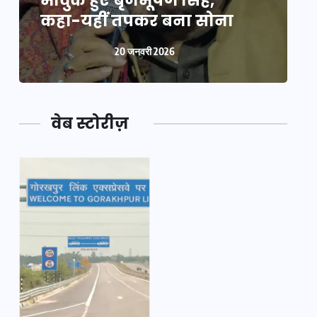
भावुक हुए बृजभूषण सिंह,
भ
कहा-यहीं तपकर बना सोना
20 जनवरी 2026
वेब स्टोरीज़