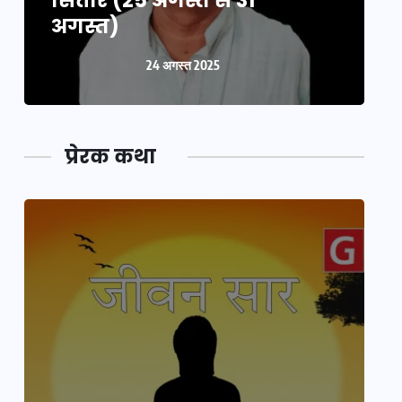
सितारे (25 अगस्त से 31
स
अगस्त)
24 अगस्त 2025
प्रेरक कथा