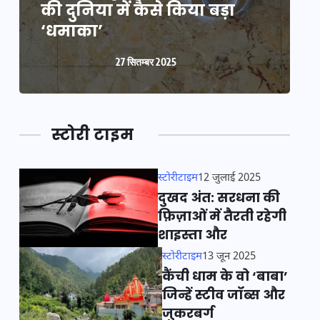
की दुनिया में कैसे किया बड़ा
क
‘धमाका’
27 सितम्बर 2025
स्टोरी टाइम
स्टोरीटाइम
12 जुलाई 2025
दुखद अंत: सरधना की
फ़िज़ाओं में तैरती रहेगी
शाइस्ता और
स्टोरीटाइम
13 जून 2025
कैंची धाम के वो ‘बाबा’
जिन्हें स्टीव जॉब्स और
जुकरबर्ग