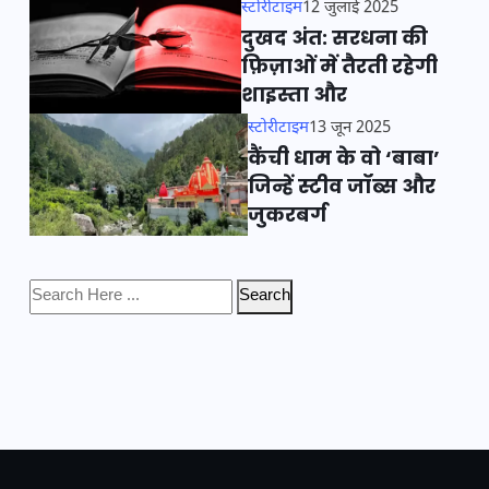
स्टोरीटाइम
12 जुलाई 2025
दुखद अंत: सरधना की
फ़िज़ाओं में तैरती रहेगी
शाइस्ता और
स्टोरीटाइम
13 जून 2025
कैंची धाम के वो ‘बाबा’
जिन्हें स्टीव जॉब्स और
जुकरबर्ग
Search