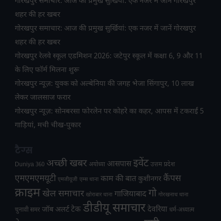
गोरखपुर समाचार: आज की प्रमुख सुर्खियां: एक नजर में जानें गोरखपुर
शहर की हर खबर
गोरखपुर समाचार: आज की प्रमुख सुर्खियां: एक नजर में जानें गोरखपुर
शहर की हर खबर
गोरखपुर रेलवे स्कूल एडमिशन 2026: जटेपुर स्कूल में कक्षा 6, 9 और 11
के लिए फॉर्म मिलना शुरू
गोरखपुर न्यूज़: युवक को अल्बेनिया की जगह भेजा सिंगापुर, 10 लाख
लेकर जालसाज फरार
गोरखपुर न्यूज़: सोनबरसा फोरलेन पर कोहरे का कहर, आपस में टकराईं 5
गाड़ियां, मची चीख-पुकार
टैग्स
अच्छी खबर
इवेंट
आसपास
उत्तम प्रदेश
Duniya 360
अयोध्या
एमएमएमयूटी
कैंपस
काम की बात
कुशीनगर
एमजीयूजी
एम्स थाना
क्राइम
गो
खेल समाचार
गाजियाबाद
खोराबार थाना
गोरखनाथ थाना
डीडीयू समाचार
टेक
देवरिया
जॉब अलर्ट
चुनावी समर
धर्म-अध्यात्म