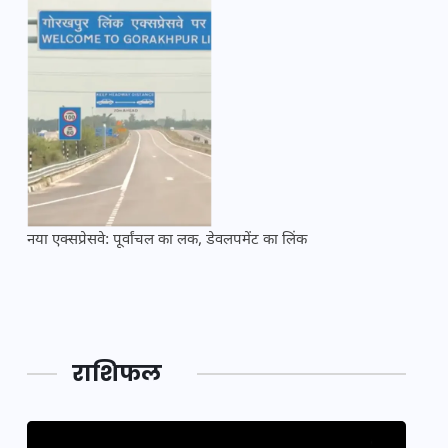
नया एक्सप्रेसवे: पूर्वांचल का लक, डेवलपमेंट का लिंक
महाकुं
राशिफल