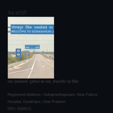
वेब स्टोरी
नया एक्सप्रेसवे: पूर्वांचल का लक, डेवलपमेंट का लिंक
Registered Address:- Indraprasthapuram, Near Fatima
Hospital, Gorakhpur, Uttar Pradesh
0551-3569512