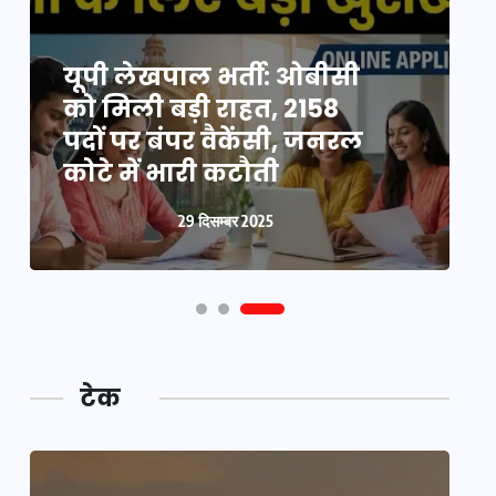
यूपी न्यूज़: नौकरों ने पिता-
यूपी लेखपाल भर्ती: ओबीसी
पुत्री को 5 साल घर में बनाया
को मिली बड़ी राहत, 2158
व
बंधक, बुजुर्ग की मौत, बेटी
पदों पर बंपर वैकेंसी, जनरल
क
बनी ‘कंकाल’
कोटे में भारी कटौती
न
29 दिसम्बर 2025
29 दिसम्बर 2025
टेक