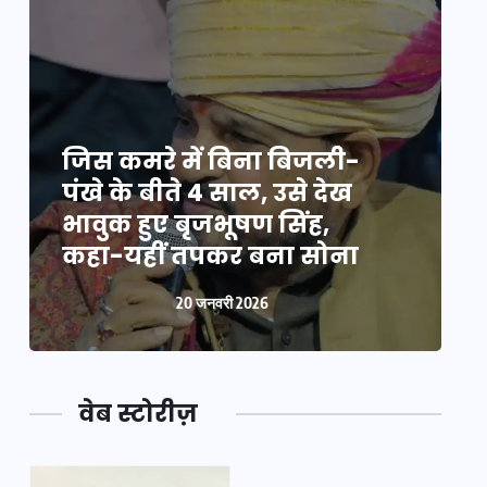
जिस कमरे में बिना बिजली-
ज
पंखे के बीते 4 साल, उसे देख
प
भावुक हुए बृजभूषण सिंह,
भ
कहा-यहीं तपकर बना सोना
20 जनवरी 2026
वेब स्टोरीज़