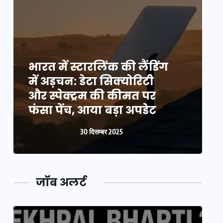
भारत में स्टारलिंक की लैंडिंग
भ
में अड़चन: डेटा सिक्योरिटी
म
और स्पेक्ट्रम की कीमत पर
औ
फंसा पेंच, आया बड़ा अपडेट
फ
30 दिसम्बर 2025
जॉब अलर्ट