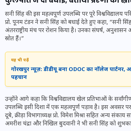
कुलपति ने दी बधाई, बताया प्रेरणा का स्र
16 दिसम्बर 2025
सनी सिंह की इस महत्वपूर्ण उपलब्धि पर पूरे विश्वविद्यालय पर
प्रो. पूनम टंडन ने सनी सिंह को बधाई देते हुए कहा, “सनी सिंह
अंतरराष्ट्रीय मंच पर रोशन किया है। उनका संघर्ष, अनुशासन और 
स्रोत हैं।”
यह भी पढ़ें
गोरखपुर न्यूज़: डीडीयू बना ODOC का नॉलेज पार्टनर, अब
पहचान
जिस कमरे में बिना बिजली-पंखे
उन्होंने आगे कहा कि विश्वविद्यालय खेल प्रतिभाओं के सर्वा
के बीते 4 साल, उसे देख भावुक
उपलब्धि इसी दिशा में एक महत्वपूर्ण पड़ाव है। इस अवसर पर प्र
हुए बृजभूषण सिंह, कहा-यहीं
दूबे, क्रीड़ा विभागाध्यक्ष प्रो. विमेश मिश्रा सहित अन्य सं
तपकर बना सोना
अमरीश चंद्रा और निखिल बुदवानी ने भी सनी सिंह को शुभक