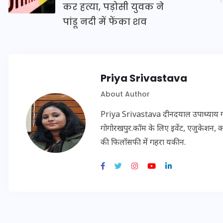
कर हत्या, पड़ोसी युवक ने
पांडू नदी में फेंका शव
इस सप्ताह का राशिफल: जानिए
क्या कहते हैं आपके सितारे (25
अगस्त से 31 अगस्त)
Priya Srivastava
24 अगस्त 2025
About Author
Priya Srivastava दीनदयाल उपाध्याय गोरख
गोगोरखपुर.कॉम के लिए इवेंट, एजुकेशन, क
की फिलॉसफी में गहरा यकीन.