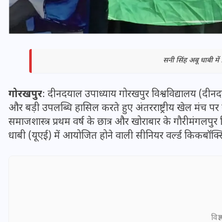
सनी सिंह अबू धाबी में
गोरखपुर
: दीनदयाल उपाध्याय गोरखपुर विश्वविद्यालय (दीनदय
और बड़ी उपलब्धि हासिल करते हुए अंतरराष्ट्रीय खेल मंच पर 
समाजशास्त्र प्रथम वर्ष के छात्र और खोराबार के गौरीमंगल
धाबी (यूएई) में आयोजित होने वाली सीनियर वर्ल्ड किकबॉक्स
भारत में स्टारलिंक की लैंडिंग में
अड़चन: डेटा सिक्योरिटी और
स्पेक्ट्रम की कीमत पर फंसा पेंच,
आया बड़ा अपडेट
विज्
30 दिसम्बर 2025