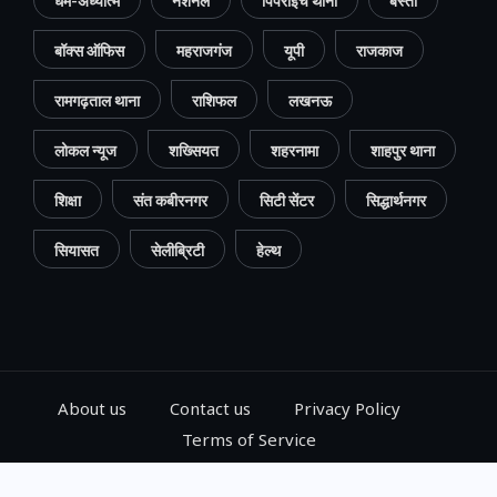
धर्म-अध्यात्म
नेशनल
पिपराइच थाना
बस्ती
बॉक्स ऑफिस
महराजगंज
यूपी
राजकाज
रामगढ़ताल थाना
राशिफल
लखनऊ
लोकल न्यूज
शख्सियत
शहरनामा
शाहपुर थाना
शिक्षा
संत कबीरनगर
सिटी सेंटर
सिद्धार्थनगर
सियासत
सेलीब्रिटी
हेल्थ
About us
Contact us
Privacy Policy
Terms of Service
© 2024, Go Gorakhpur, All Rights Reserved.