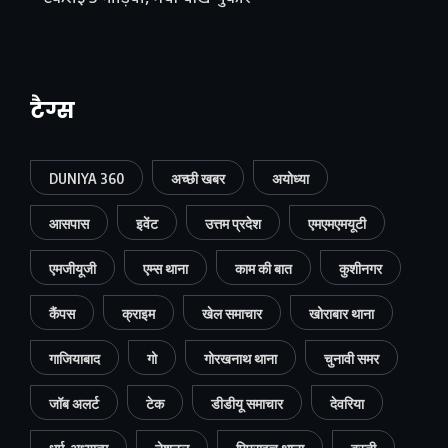
टैग्स
DUNIYA 360
अच्छी खबर
अयोध्या
आसपास
इवेंट
उत्तम प्रदेश
एमएमएमयूटी
एमजीयूजी
एम्स थाना
काम की बात
कुशीनगर
कैंपस
क्राइम
खेल समाचार
खोराबार थाना
गाजियाबाद
गो
गोरखनाथ थाना
चुनावी समर
जॉब अलर्ट
टेक
डीडीयू समाचार
देवरिया