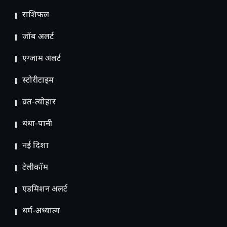
राशिफल
जॉब अलर्ट
एग्जाम अलर्ट
स्टोरीटाइम
व्रत-त्योहार
धंधा-पानी
नई दिशा
टेलीकॉम
ए​डमिशन अलर्ट
धर्म-अध्यात्म