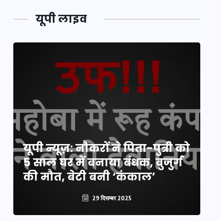
यूपी लाइव
य
यूपी न्यूज़: नौकरों ने पिता-पुत्री को
मि
5 साल घर में बनाया बंधक, बुजुर्ग
वै
की मौत, बेटी बनी ‘कंकाल’
क
29 दिसम्बर 2025