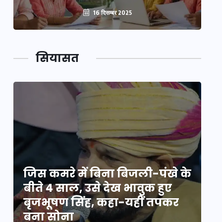
16 दिसम्बर 2025
सियासत
े
जिस कमरे में बिना बिजली-पंखे के
जि
बीते 4 साल, उसे देख भावुक हुए
बी
बृजभूषण सिंह, कहा-यहीं तपकर
ब
बना सोना
ब