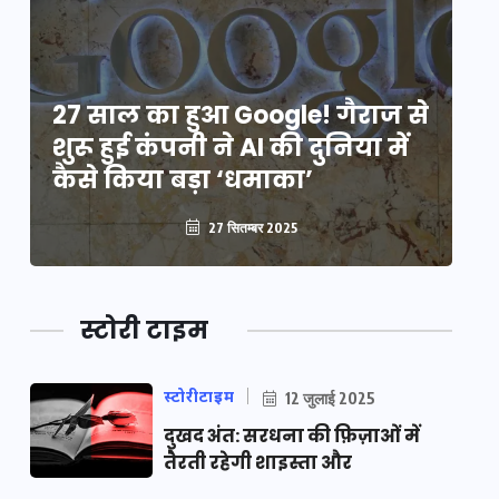
े
27 साल का हुआ Google! गैराज से
2
शुरू हुई कंपनी ने AI की दुनिया में
शु
कैसे किया बड़ा ‘धमाका’
कै
27 सितम्बर 2025
स्टोरी टाइम
स्टोरीटाइम
12 जुलाई 2025
दुखद अंत: सरधना की फ़िज़ाओं में
तैरती रहेगी शाइस्ता और