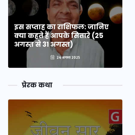
इस सप्ताह का राशिफल: जानिए
इ
क्या कहते हैं आपके सितारे (25
क्
अगस्त से 31 अगस्त)
अग
24 अगस्त 2025
प्रेरक कथा