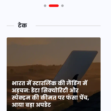
टेक
भारत में स्टारलिंक की लैंडिंग में
भा
अड़चन: डेटा सिक्योरिटी और
अ
स्पेक्ट्रम की कीमत पर फंसा पेंच,
स्
आया बड़ा अपडेट
आ