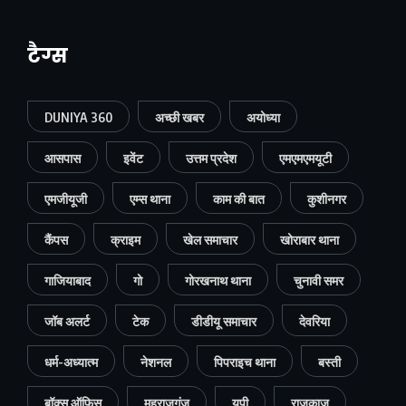
टैग्स
DUNIYA 360
अच्छी खबर
अयोध्या
आसपास
इवेंट
उत्तम प्रदेश
एमएमएमयूटी
एमजीयूजी
एम्स थाना
काम की बात
कुशीनगर
कैंपस
क्राइम
खेल समाचार
खोराबार थाना
गाजियाबाद
गो
गोरखनाथ थाना
चुनावी समर
जॉब अलर्ट
टेक
डीडीयू समाचार
देवरिया
धर्म-अध्यात्म
नेशनल
पिपराइच थाना
बस्ती
बॉक्स ऑफिस
महराजगंज
यूपी
राजकाज