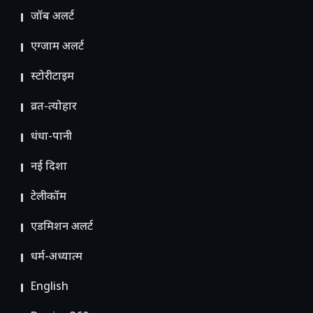
जॉब अलर्ट
एग्जाम अलर्ट
स्टोरीटाइम
व्रत-त्योहार
धंधा-पानी
नई दिशा
टेलीकॉम
ए​डमिशन अलर्ट
धर्म-अध्यात्म
English