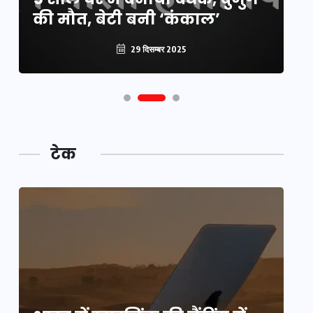
की मौत, बेटी बनी ‘कंकाल’
कटौती
पू
29 दिसम्बर 2025
29 दिसम्बर 2025
टेक