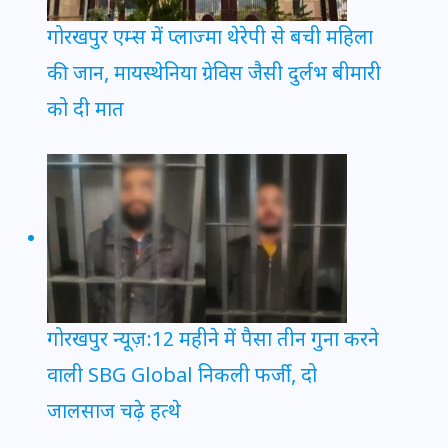
गोरखपुर एम्स में प्लाज्मा थेरेपी से बची महिला
की जान, मायस्थेनिया ग्रेविस जैसी दुर्लभ बीमारी
को दी मात
गोरखपुर न्यूज़:12 महीने में पैसा तीन गुना करने
वाली SBG Global निकली फर्जी, दो
जालसाज चढ़े हत्थे