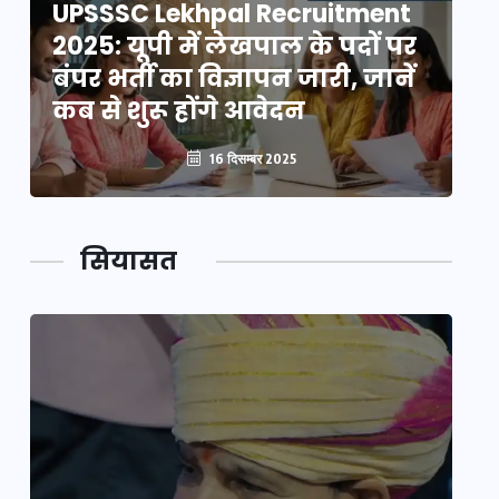
UPSSSC Lekhpal Recruitment
U
2025: यूपी में लेखपाल के पदों पर
20
बंपर भर्ती का विज्ञापन जारी, जानें
बं
कब से शुरू होंगे आवेदन
कब
16 दिसम्बर 2025
सियासत