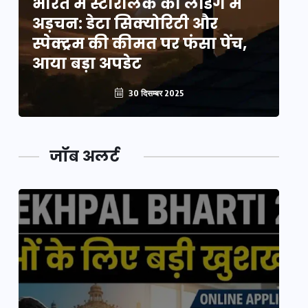
भारत में स्टारलिंक की लैंडिंग में
भा
अड़चन: डेटा सिक्योरिटी और
अ
स्पेक्ट्रम की कीमत पर फंसा पेंच,
स्
आया बड़ा अपडेट
आ
30 दिसम्बर 2025
जॉब अलर्ट