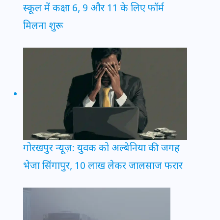
स्कूल में कक्षा 6, 9 और 11 के लिए फॉर्म
मिलना शुरू
गोरखपुर न्यूज़: युवक को अल्बेनिया की जगह
भेजा सिंगापुर, 10 लाख लेकर जालसाज फरार