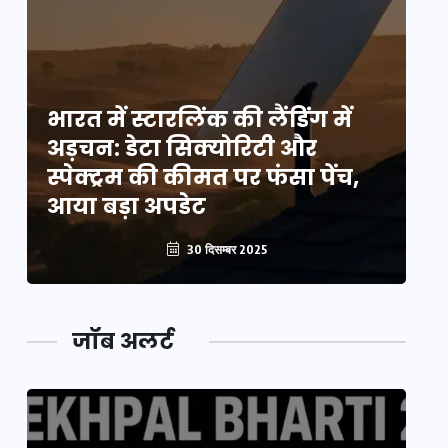
भारत में स्टारलिंक की लैंडिंग में
भा
अड़चन: डेटा सिक्योरिटी और
अ
स्पेक्ट्रम की कीमत पर फंसा पेंच,
स्
आया बड़ा अपडेट
आ
30 दिसम्बर 2025
जॉब अलर्ट