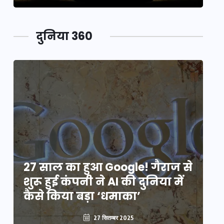
दुनिया 360
े
27 साल का हुआ Google! गैराज से
2
शुरू हुई कंपनी ने AI की दुनिया में
शु
कैसे किया बड़ा ‘धमाका’
कै
27 सितम्बर 2025