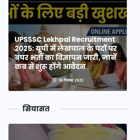
UPSSSC Lekhpal Recruitment
U
2025: यूपी में लेखपाल के पदों पर
20
बंपर भर्ती का विज्ञापन जारी, जानें
बं
कब से शुरू होंगे आवेदन
कब
16 दिसम्बर 2025
सियासत