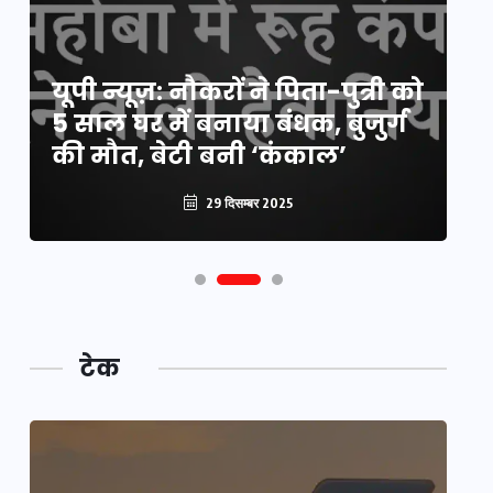
य
यूपी न्यूज़: नौकरों ने पिता-पुत्री को
मि
5 साल घर में बनाया बंधक, बुजुर्ग
वै
की मौत, बेटी बनी ‘कंकाल’
क
29 दिसम्बर 2025
टेक