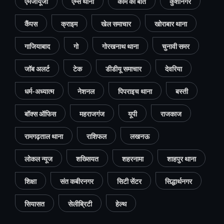
एमजीयूजी
एम्स थाना
काम की बात
कुशीनगर
कैंपस
क्राइम
खेल समाचार
खोराबार थाना
गाजियाबाद
गो
गोरखनाथ थाना
चुनावी समर
जॉब अलर्ट
टेक
डीडीयू समाचार
देवरिया
धर्म-अध्यात्म
नेशनल
पिपराइच थाना
बस्ती
बॉक्स ऑफिस
महराजगंज
यूपी
राजकाज
रामगढ़ताल थाना
राशिफल
लखनऊ
लोकल न्यूज
शख्सियत
शहरनामा
शाहपुर थाना
शिक्षा
संत कबीरनगर
सिटी सेंटर
सिद्धार्थनगर
सियासत
सेलीब्रिटी
हेल्थ