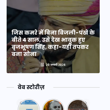
े
जिस कमरे में बिना बिजली-पंखे के
जि
बीते 4 साल, उसे देख भावुक हुए
बी
बृजभूषण सिंह, कहा-यहीं तपकर
ब
बना सोना
ब
20 जनवरी 2026
वेब स्टोरीज़
नया
महाकुंभ
महाकुंभ
एक्सप्रेसवे:
2025: कुछ
2025: