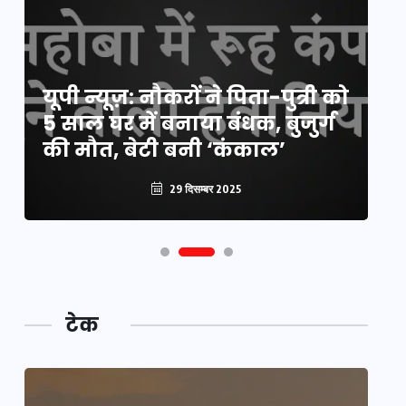
य
यूपी न्यूज़: नौकरों ने पिता-पुत्री को
मि
5 साल घर में बनाया बंधक, बुजुर्ग
वै
की मौत, बेटी बनी ‘कंकाल’
क
29 दिसम्बर 2025
टेक