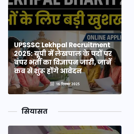
UPSSSC Lekhpal Recruitment
U
2025: यूपी में लेखपाल के पदों पर
20
बंपर भर्ती का विज्ञापन जारी, जानें
बं
कब से शुरू होंगे आवेदन
कब
16 दिसम्बर 2025
सियासत