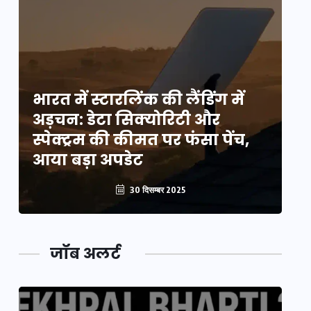
भारत में स्टारलिंक की लैंडिंग में
भा
अड़चन: डेटा सिक्योरिटी और
अ
स्पेक्ट्रम की कीमत पर फंसा पेंच,
स्
आया बड़ा अपडेट
आ
30 दिसम्बर 2025
जॉब अलर्ट