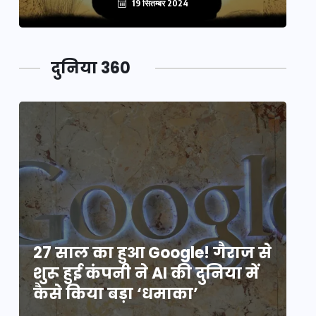
19 सितम्बर 2024
दुनिया 360
े
27 साल का हुआ Google! गैराज से
2
शुरू हुई कंपनी ने AI की दुनिया में
शु
कैसे किया बड़ा ‘धमाका’
कै