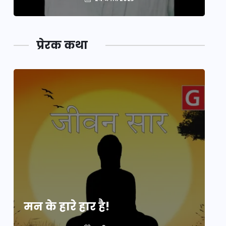
प्रेरक कथा
मन के हारे हार है!
मन