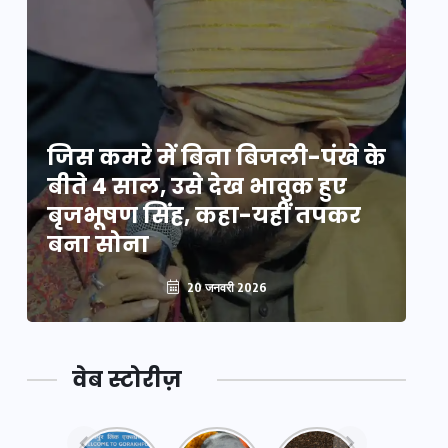
े
जिस कमरे में बिना बिजली-पंखे के
जि
बीते 4 साल, उसे देख भावुक हुए
बी
बृजभूषण सिंह, कहा-यहीं तपकर
ब
बना सोना
ब
20 जनवरी 2026
वेब स्टोरीज़
नया
महाकुंभ
महाकुंभ