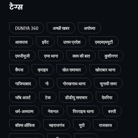
टैग्स
DUNIYA 360
अच्छी खबर
अयोध्या
आसपास
इवेंट
उत्तम प्रदेश
एमएमएमयूटी
एमजीयूजी
एम्स थाना
काम की बात
कुशीनगर
कैंपस
क्राइम
खेल समाचार
खोराबार थाना
गाजियाबाद
गो
गोरखनाथ थाना
चुनावी समर
जॉब अलर्ट
टेक
डीडीयू समाचार
देवरिया
धर्म-अध्यात्म
नेशनल
पिपराइच थाना
बस्ती
बॉक्स ऑफिस
महराजगंज
यूपी
राजकाज