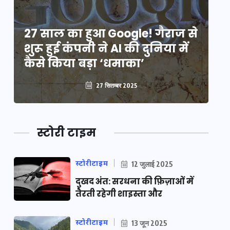
े
27 साल का हुआ Google! गैराज से
2
शुरू हुई कंपनी ने AI की दुनिया में
शु
कैसे किया बड़ा ‘धमाका’
कै
27 सितम्बर 2025
स्टोरी टाइम
स्टोरीटाइम
12 जुलाई 2025
दुखद अंत: सरधना की फ़िज़ाओं में
तैरती रहेगी शाइस्ता और
स्टोरीटाइम
13 जून 2025