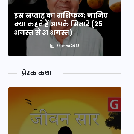
इस सप्ताह का राशिफल: जानिए
इ
क्या कहते हैं आपके सितारे (25
क्
अगस्त से 31 अगस्त)
अग
24 अगस्त 2025
प्रेरक कथा