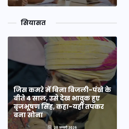
सियासत
े
जिस कमरे में बिना बिजली-पंखे के
जि
बीते 4 साल, उसे देख भावुक हुए
बी
बृजभूषण सिंह, कहा-यहीं तपकर
ब
बना सोना
ब
20 जनवरी 2026