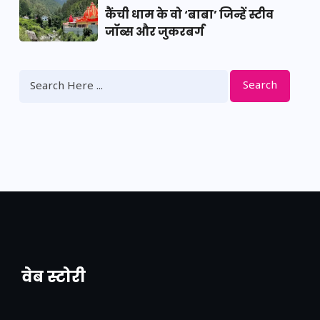
कैंची धाम के वो ‘बाबा’ जिन्हें स्टीव
जॉब्स और जुकरबर्ग
Search
वेब स्टोरी
नया एक्सप्रेसवे: पूर्वांचल का लक, डेवलपमेंट का
लिंक