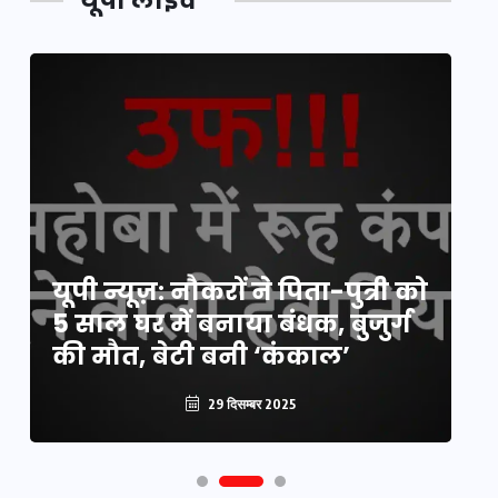
यूपी लाइव
य
यूपी न्यूज़: नौकरों ने पिता-पुत्री को
मि
5 साल घर में बनाया बंधक, बुजुर्ग
वै
की मौत, बेटी बनी ‘कंकाल’
क
29 दिसम्बर 2025