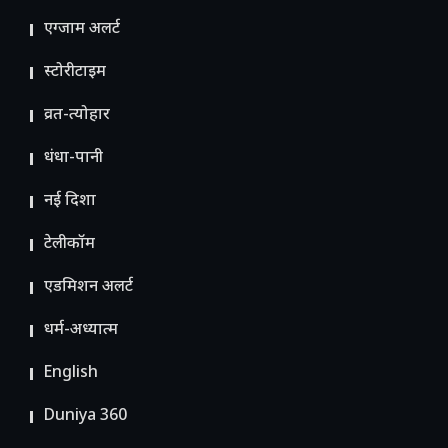
एग्जाम अलर्ट
स्टोरीटाइम
व्रत-त्योहार
धंधा-पानी
नई दिशा
टेलीकॉम
ए​डमिशन अलर्ट
धर्म-अध्यात्म
English
Duniya 360