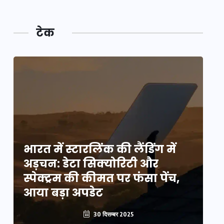
टेक
भारत में स्टारलिंक की लैंडिंग में
भा
अड़चन: डेटा सिक्योरिटी और
अ
स्पेक्ट्रम की कीमत पर फंसा पेंच,
स्
आया बड़ा अपडेट
आ
30 दिसम्बर 2025