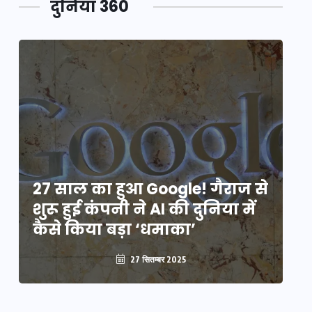
दुनिया 360
े
27 साल का हुआ Google! गैराज से
2
शुरू हुई कंपनी ने AI की दुनिया में
शु
कैसे किया बड़ा ‘धमाका’
कै
27 सितम्बर 2025