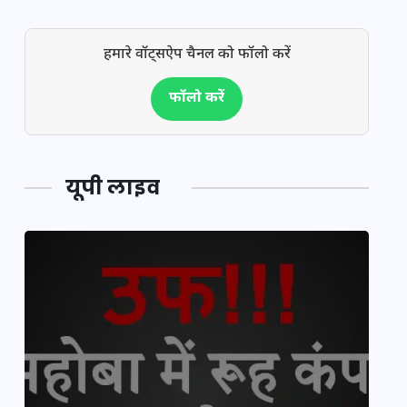
हमारे वॉट्सऐप चैनल को फॉलो करें
फॉलो करें
यूपी लाइव
य