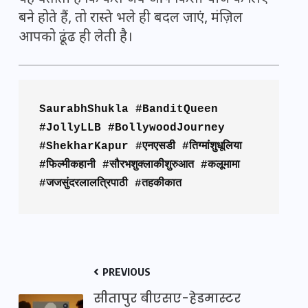
बने होते हैं, तो रास्ते भले ही बदल जाएं, मंज़िल
आपको ढूंढ ही लेती है।
SaurabhShukla #BanditQueen 
#JollyLLB #BollywoodJourney 
#ShekharKapur #एनएसडी #तिग्मांशुधूलिया 
#फिल्मीकहानी #सौरभशुक्लाकीशुरुआत #कलूमामा 
#जजसुंदरलालत्रिपाठी #तहकीकात
PREVIOUS
सीतापुर बीएसए-हेडमास्टर