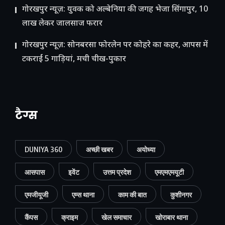
गोरखपुर न्यूज़: युवक को अल्बेनिया की जगह भेजा सिंगापुर, 10
लाख लेकर जालसाज फरार
गोरखपुर न्यूज़: सोनबरसा फोरलेन पर कोहरे का कहर, आपस में
टकराईं 5 गाड़ियां, मची चीख-पुकार
टैग्स
DUNIYA 360
अच्छी खबर
अयोध्या
आसपास
इवेंट
उत्तम प्रदेश
एमएमएमयूटी
एमजीयूजी
एम्स थाना
काम की बात
कुशीनगर
कैंपस
क्राइम
खेल समाचार
खोराबार थाना