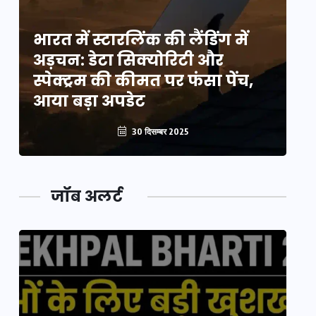
भारत में स्टारलिंक की लैंडिंग में
भा
अड़चन: डेटा सिक्योरिटी और
अ
स्पेक्ट्रम की कीमत पर फंसा पेंच,
स्
आया बड़ा अपडेट
आ
30 दिसम्बर 2025
जॉब अलर्ट