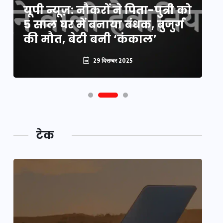
यूपी न्यूज़: नौकरों ने पिता-पुत्री को
मि
5 साल घर में बनाया बंधक, बुजुर्ग
वै
की मौत, बेटी बनी ‘कंकाल’
क
29 दिसम्बर 2025
टेक