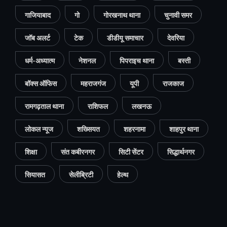
गाजियाबाद
गो
गोरखनाथ थाना
चुनावी समर
जॉब अलर्ट
टेक
डीडीयू समाचार
देवरिया
धर्म-अध्यात्म
नेशनल
पिपराइच थाना
बस्ती
बॉक्स ऑफिस
महराजगंज
यूपी
राजकाज
रामगढ़ताल थाना
राशिफल
लखनऊ
लोकल न्यूज
शख्सियत
शहरनामा
शाहपुर थाना
शिक्षा
संत कबीरनगर
सिटी सेंटर
सिद्धार्थनगर
सियासत
सेलीब्रिटी
हेल्थ