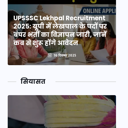
UPSSSC Lekhpal Recruitment
U
2025: यूपी में लेखपाल के पदों पर
20
बंपर भर्ती का विज्ञापन जारी, जानें
बं
कब से शुरू होंगे आवेदन
कब
16 दिसम्बर 2025
सियासत