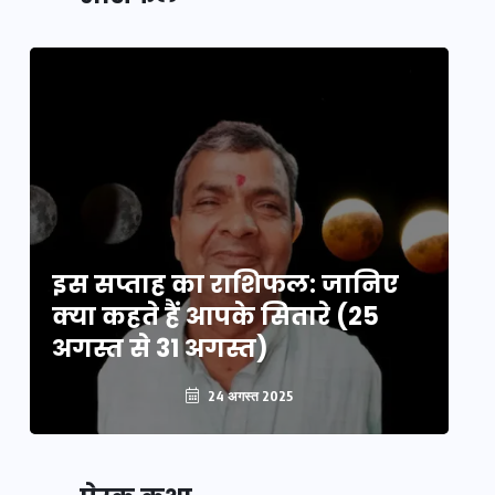
का लिंक
इस सप्ताह का राशिफल: जानिए
इ
क्या कहते हैं आपके सितारे (25
क्
अगस्त से 31 अगस्त)
अग
24 अगस्त 2025