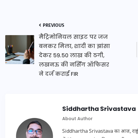
इस सप्ताह का राशिफल: जानिए
PREVIOUS
क्या कहते हैं आपके सितारे (25
मैट्रिमोनियल साइट पर जज
अगस्त से 31 अगस्त)
बनकर मिला, शादी का झांसा
देकर 59.50 लाख की ठगी,
24 अगस्त 2025
लखनऊ की नर्सिंग ऑफिसर
ने दर्ज कराई FIR
Siddhartha Srivastava
About Author
Siddhartha Srivastava का आज, राष्ट्रीय