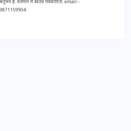
भव है. वर्तमान में स्वतंत्र पत्रकारिता. email:-
9871159904.
मन के हारे हार है!
19 सितम्बर 2024