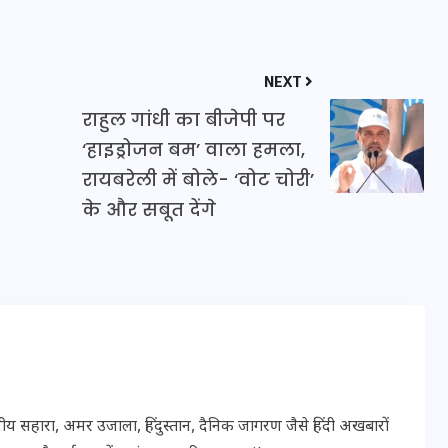
इस सप्ताह का राशिफल: जानिए
NEXT
क्या कहते हैं आपके सितारे (25
राहुल गांधी का बीजेपी पर
अगस्त से 31 अगस्त)
‘हाइड्रोजन बम’ वाला हमला,
रायबरेली में बोले- ‘वोट चोरी’
24 अगस्त 2025
के और सबूत देंगे
 सहारा, अमर उजाला, हिंदुस्तान, दैनिक जागरण जैसे हिंदी अखबारों