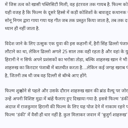
में जिस तत्व को खासी पब्लिसिटी मिली, वह इंटरवल तक गायब है. फिल्म क
यही वजह है कि फिल्म के दूसरे हिस्से में कड़ी कोशिशों के बावजूद कथानक सं
सोनू निगम द्वारा गाया गया यह गीत जब तक प्रस्तुत किया जाता है, तब तक द
ध्यान ही नहीं जाता है.
विदेश जाने के लिए उत्सुक एक युवा की इस कहानी में, हैरी सिंह ढिल्लो पंजाब क
लौटाने का था, लेकिन ढिल्लो अगले 25 साल तक वही रहता है और वहां के युवा
हिरानी ने न सिर्फ अपने प्रशंसकों का भरोसा तोड़ा, बल्कि शाहरुख खान ने भी अ
शाहरुख का किरदार पंजाबी में बातचीत करता है….लेकिन कई जगह खराब पंज
है, जितनी तब थी जब वह दिल्ली से बॉम्बे आए होंगे.
फिल्म शुरू होने से पहले और उसके दौरान शाहरुख खान की ब्रांड वैल्यू पर जोर 
UPSSSC Lekhpal Recruitment
उन्हें अपनी विशिष्ट मुद्रा में बांहें फैलाए हुए दिखाया गया है. इससे फिल्
2025: यूपी में लेखपाल के पदों
अंदाज में राजकुमार हिरानी की फिल्म के लिए यह पोज देने में नाकाम रहने 
पर बंपर भर्ती का विज्ञापन जारी,
फिल्म ‘डंकी’ में वैसी ही धार नहीं है. कुल मिलाकर जवान में ‘बुजुर्ग शाहरुख
जानें कब से शुरू होंगे आवेदन