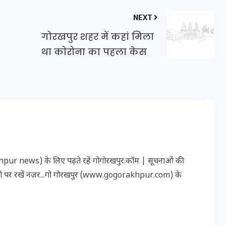
16 दिसम्बर 2025
NEXT
गोरखपुर शहर में कहां मिला
था कोरोना का पहला केस
r news) के लिए पढ़ते रहें गोगोरखपुर.कॉम | सूचनाओं की
जिस कमरे में बिना बिजली-पंखे
ारी पर रखें नज़र...गो गोरखपुर (www.gogorakhpur.com) के
के बीते 4 साल, उसे देख भावुक
हुए बृजभूषण सिंह, कहा-यहीं
तपकर बना सोना