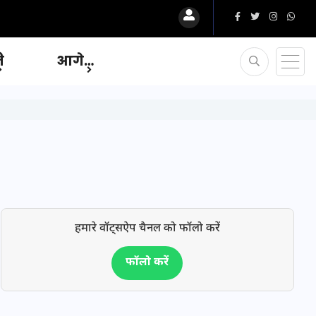
ि
आगे…
हमारे वॉट्सऐप चैनल को फॉलो करें
फॉलो करें