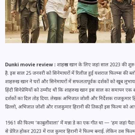
Dunki movie review :
शाहरूख खान के लिए जहां साल 2023 की शुरुआ
है. इस साल 25 जनवरी को सिनेमाघरों में रिलीज हुई यशराज फिल्म्स की ब्ल
शाहरुख खान ने घरों और सिनेमाघरों में सफलतापूर्वक दर्शकों को खूब लु
हिंदी सिनेप्रेमियों को उम्मीद थी कि शाहरुख खान इस साल का समापन एक श
भारत में स्टारलिंक की लैंडिंग में
दर्शकों का दिल तोड़ दिया. लेखक अभिजात जोशी और निर्देशक राजकुमार हि
अड़चन: डेटा सिक्योरिटी और
ढिल्लो, अभिजात जोशी और राजकुमार हिरानी की तिकड़ी इस फिल्म को आधुन
स्पेक्ट्रम की कीमत पर फंसा पेंच,
आया बड़ा अपडेट
1961 की फिल्म ‘काबुलीवाला’ में मन्ना डे का एक गीत था — ‘हम जहां पैद
से प्रेरित होकर 2023 में राज कुमार हिरानी ने फिल्म बनाई. लेकिन उस फिल्म
30 दिसम्बर 2025