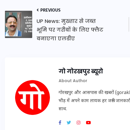
16 दिसम्बर 2025
PREVIOUS
UP News: मुख्तार से जब्त
भूमि पर गरीबों के लिए फ्लैट
बनाएगा एलडीए
गो गोरखपुर ब्यूरो
About Author
गोरखपुर और आसपास की खबरों (gorakhpu
जिस कमरे में बिना बिजली-पंखे
भीड़ में अपने काम लायक हर जरूरी जानक
के बीते 4 साल, उसे देख भावुक
साथ.
हुए बृजभूषण सिंह, कहा-यहीं
तपकर बना सोना