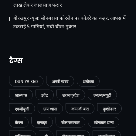
लाख लेकर जालसाज फरार
गोरखपुर न्यूज़: सोनबरसा फोरलेन पर कोहरे का कहर, आपस में
टकराईं 5 गाड़ियां, मची चीख-पुकार
टैग्स
DUNIYA 360
अच्छी खबर
अयोध्या
आसपास
इवेंट
उत्तम प्रदेश
एमएमएमयूटी
एमजीयूजी
एम्स थाना
काम की बात
कुशीनगर
कैंपस
क्राइम
खेल समाचार
खोराबार थाना