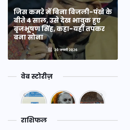
े
जिस कमरे में बिना बिजली-पंखे के
जि
बीते 4 साल, उसे देख भावुक हुए
बी
बृजभूषण सिंह, कहा-यहीं तपकर
ब
बना सोना
ब
20 जनवरी 2026
वेब स्टोरीज़
नया
महाकुंभ
महाकुंभ
एक्सप्रेसवे:
2025: कुछ
2025:
पूर्वांचल का
अनजाने
कहानी कुंभ
लक,
तथ्य…
मेले की…
डेवलपमेंट
राशिफल
का लिंक