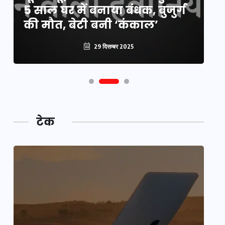
5 साल घर में बनाया बंधक, बुजुर्ग
वै
की मौत, बेटी बनी ‘कंकाल’
क
29 दिसम्बर 2025
टेक