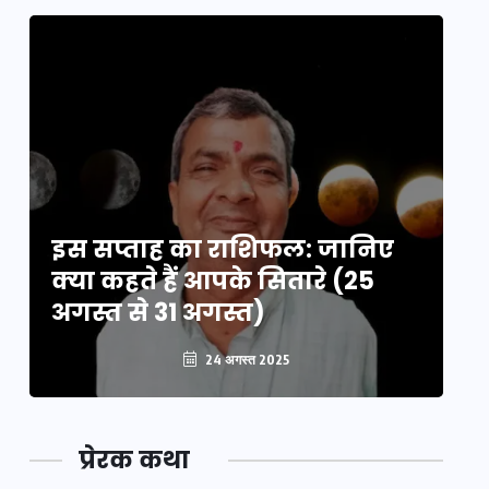
इस सप्ताह का राशिफल: जानिए
इ
क्या कहते हैं आपके सितारे (25
क्
अगस्त से 31 अगस्त)
अग
24 अगस्त 2025
प्रेरक कथा