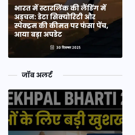
भारत में स्टारलिंक की लैंडिंग में
भा
अड़चन: डेटा सिक्योरिटी और
अ
स्पेक्ट्रम की कीमत पर फंसा पेंच,
स्
आया बड़ा अपडेट
आ
30 दिसम्बर 2025
जॉब अलर्ट