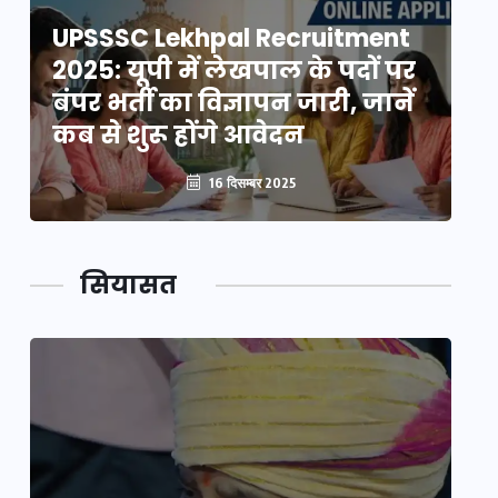
UPSSSC Lekhpal Recruitment
U
2025: यूपी में लेखपाल के पदों पर
20
बंपर भर्ती का विज्ञापन जारी, जानें
बं
कब से शुरू होंगे आवेदन
कब
16 दिसम्बर 2025
सियासत