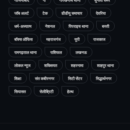
गाजियाबाद
गो
गोरखनाथ थाना
चुनावी समर
जॉब अलर्ट
टेक
डीडीयू समाचार
देवरिया
धर्म-अध्यात्म
नेशनल
पिपराइच थाना
बस्ती
बॉक्स ऑफिस
महराजगंज
यूपी
राजकाज
रामगढ़ताल थाना
राशिफल
लखनऊ
लोकल न्यूज
शख्सियत
शहरनामा
शाहपुर थाना
शिक्षा
संत कबीरनगर
सिटी सेंटर
सिद्धार्थनगर
सियासत
सेलीब्रिटी
हेल्थ