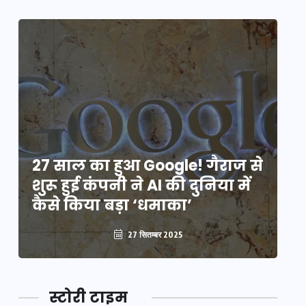
े
27 साल का हुआ Google! गैराज से
2
शुरू हुई कंपनी ने AI की दुनिया में
शु
कैसे किया बड़ा ‘धमाका’
कै
27 सितम्बर 2025
स्टोरी टाइम