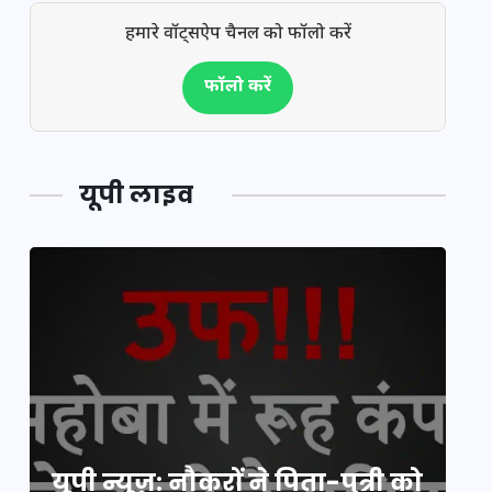
हमारे वॉट्सऐप चैनल को फॉलो करें
फॉलो करें
यूपी लाइव
य
यूपी न्यूज़: नौकरों ने पिता-पुत्री को
मि