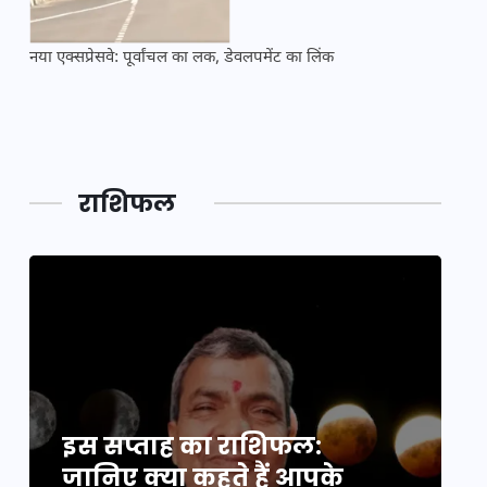
नया एक्सप्रेसवे: पूर्वांचल का लक, डेवलपमेंट का लिंक
महाकुं
राशिफल
इस सप्ताह का राशिफल:
इ
जानिए क्या कहते हैं आपके
ज