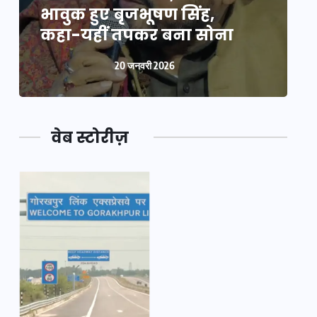
भावुक हुए बृजभूषण सिंह,
भ
कहा-यहीं तपकर बना सोना
20 जनवरी 2026
वेब स्टोरीज़