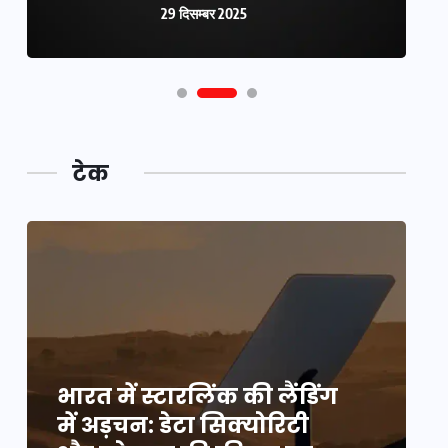
29 दिसम्बर 2025
29 दिसम्बर 2025
टेक
भारत में स्टारलिंक की लैंडिंग
भ
में अड़चन: डेटा सिक्योरिटी
म