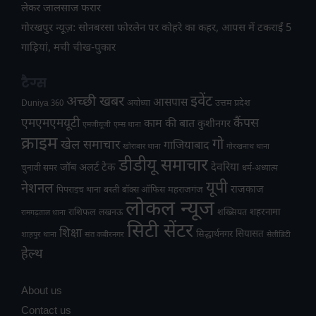
लेकर जालसाज फरार
गोरखपुर न्यूज़: सोनबरसा फोरलेन पर कोहरे का कहर, आपस में टकराईं 5
गाड़ियां, मची चीख-पुकार
टैग्स
अच्छी खबर
इवेंट
आसपास
उत्तम प्रदेश
Duniya 360
अयोध्या
एमएमएमयूटी
कैंपस
काम की बात
कुशीनगर
एमजीयूजी
एम्स थाना
क्राइम
गो
खेल समाचार
गाजियाबाद
खोराबार थाना
गोरखनाथ थाना
डीडीयू समाचार
टेक
देवरिया
जॉब अलर्ट
चुनावी समर
धर्म-अध्यात्म
यूपी
नेशनल
राजकाज
महराजगंज
पिपराइच थाना
बस्ती
बॉक्स ऑफिस
लोकल न्यूज
राशिफल
शहरनामा
लखनऊ
शख्सियत
रामगढ़ताल थाना
सिटी सेंटर
शिक्षा
सियासत
सिद्धार्थनगर
शाहपुर थाना
संत कबीरनगर
सेलीब्रिटी
हेल्थ
About us
Contact us