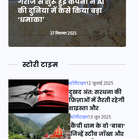
गैराज से शुरू हुई कंपनी ने AI
ग
की दुनिया में कैसे किया बड़ा
क
‘धमाका’
27 सितम्बर 2025
स्टोरी टाइम
स्टोरीटाइम
12 जुलाई 2025
दुखद अंत: सरधना की
फ़िज़ाओं में तैरती रहेगी
शाइस्ता और
स्टोरीटाइम
13 जून 2025
कैंची धाम के वो ‘बाबा’
जिन्हें स्टीव जॉब्स और