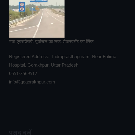
नया एक्सप्रेसवे: पूर्वांचल का लक, डेवलपमेंट का लिंक
Registered Address:- Indraprasthapuram, Near Fatima
Hospital, Gorakhpur, Uttar Pradesh
0551-3569512
info@gogorakhpur.com
पसंद चुनें