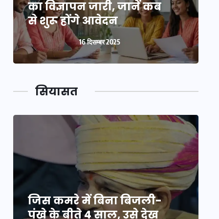
का विज्ञापन जारी, जानें कब
क
से शुरू होंगे आवेदन
स
16 दिसम्बर 2025
सियासत
जिस कमरे में बिना बिजली-
ज
पंखे के बीते 4 साल, उसे देख
प