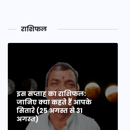
महाकुं
राशिफल
इस सप्ताह का राशिफल:
इ
जानिए क्या कहते हैं आपके
ज
सितारे (25 अगस्त से 31
स
अगस्त)