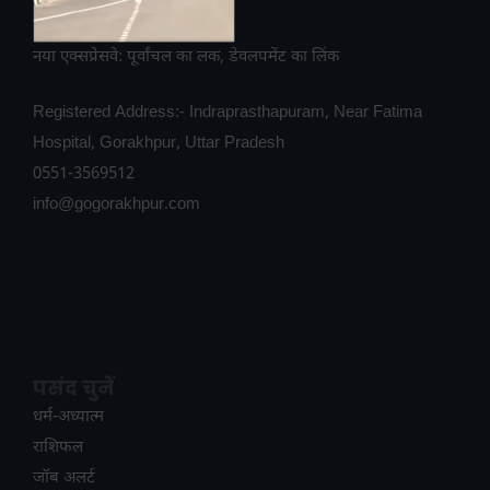
नया एक्सप्रेसवे: पूर्वांचल का लक, डेवलपमेंट का लिंक
Registered Address:- Indraprasthapuram, Near Fatima
Hospital, Gorakhpur, Uttar Pradesh
0551-3569512
info@gogorakhpur.com
पसंद चुनें
धर्म-अध्यात्म
राशिफल
जॉब अलर्ट