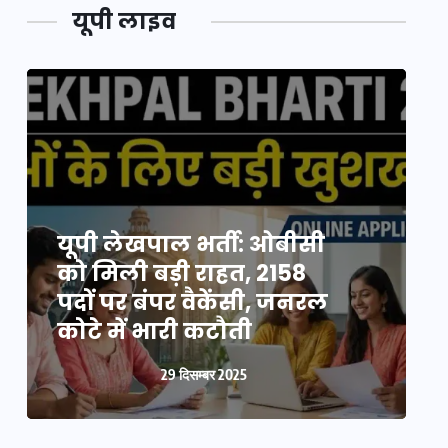
यूपी लाइव
यूपी न्यूज़: नौकरों ने पिता-
यूपी लेखपाल भर्ती: ओबीसी
पुत्री को 5 साल घर में बनाया
को मिली बड़ी राहत, 2158
व
बंधक, बुजुर्ग की मौत, बेटी
पदों पर बंपर वैकेंसी, जनरल
क
बनी ‘कंकाल’
कोटे में भारी कटौती
न
29 दिसम्बर 2025
29 दिसम्बर 2025