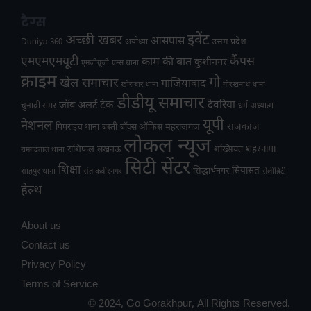
टैग्स
अच्छी खबर
इवेंट
आसपास
उत्तम प्रदेश
Duniya 360
अयोध्या
एमएमएमयूटी
कैंपस
काम की बात
कुशीनगर
एमजीयूजी
एम्स थाना
क्राइम
गो
खेल समाचार
गाजियाबाद
खोराबार थाना
गोरखनाथ थाना
डीडीयू समाचार
टेक
देवरिया
जॉब अलर्ट
चुनावी समर
धर्म-अध्यात्म
यूपी
नेशनल
राजकाज
महराजगंज
पिपराइच थाना
बस्ती
बॉक्स ऑफिस
लोकल न्यूज
राशिफल
शहरनामा
लखनऊ
शख्सियत
रामगढ़ताल थाना
सिटी सेंटर
शिक्षा
सियासत
सिद्धार्थनगर
शाहपुर थाना
संत कबीरनगर
सेलीब्रिटी
हेल्थ
About us
Contact us
Privacy Policy
Terms of Service
© 2024, Go Gorakhpur, All Rights Reserved.