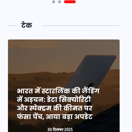
टेक
भारत में स्टारलिंक की लैंडिंग
भ
में अड़चन: डेटा सिक्योरिटी
म
और स्पेक्ट्रम की कीमत पर
औ
फंसा पेंच, आया बड़ा अपडेट
फ
30 दिसम्बर 2025