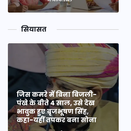
सियासत
जिस कमरे में बिना बिजली-
ज
पंखे के बीते 4 साल, उसे देख
प
भावुक हुए बृजभूषण सिंह,
भ
कहा-यहीं तपकर बना सोना